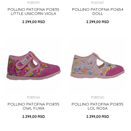
PO835P2
PO6546T
POLLINO PATOFNA PO835
POLLINO PATOFNA PO654
LITTLE UNICORN VIOLA
DOLL
2.299,00
RSD
2.299,00
RSD
33
22
24
DODAJ U KORPU
DODAJ U KORPU
PO8356H
PO8356D
POLLINO PATOFNA PO835
POLLINO PATOFNA PO835
OWL FUXIA
LOL ROSA
2.299,00
RSD
2.299,00
RSD
20
30
31
32
33
30