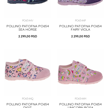
PO6544V
PO6544P
POLLINO PATOFNA PO654
POLLINO PATOFNA PO654
SEA HORSE
FAIRY VIOLA
2.299,00
RSD
2.299,00
RSD
26
27
30
31
32
29
31
32
33
33
DODAJ U KORPU
DODAJ U KORPU
PO6544Q
PO6544M
POLLINO PATOFNA PO654
POLLINO PATOFNA PO654
DIGIT
UNICORN ROSA