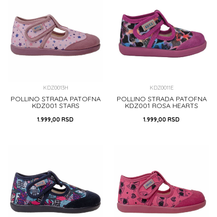
DODAJ U KORPU
DODAJ U KORPU
KDZ0013H
KDZ0011E
POLLINO STRADA PATOFNA
POLLINO STRADA PATOFNA
KDZ001 STARS
KDZ001 ROSA HEARTS
1.999,00
RSD
1.999,00
RSD
30
31
32
30
DODAJ U KORPU
DODAJ U KORPU