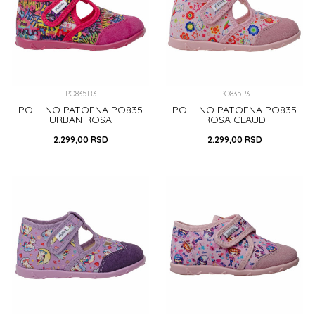
PO835R3
PO835P3
POLLINO PATOFNA PO835
POLLINO PATOFNA PO835
URBAN ROSA
ROSA CLAUD
2.299,00
RSD
2.299,00
RSD
19
20
26
27
29
32
31
32
33
DODAJ U KORPU
DODAJ U KORPU