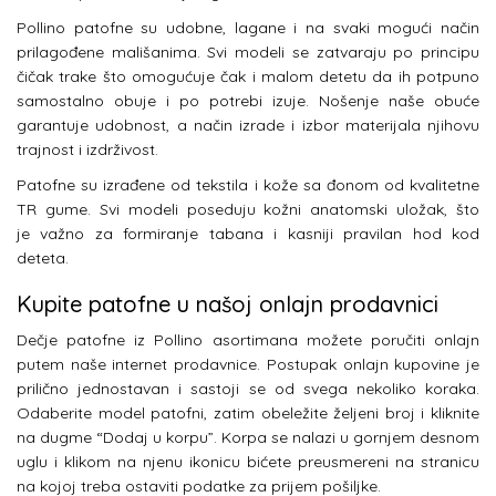
Pollino patofne su udobne, lagane i na svaki mogući način
prilagođene mališanima. Svi modeli se zatvaraju po principu
čičak trake što omogućuje čak i malom detetu da ih potpuno
samostalno obuje i po potrebi izuje. Nošenje naše obuće
garantuje udobnost, a način izrade i izbor materijala njihovu
trajnost i izdrživost.
Patofne su izrađene od tekstila i kože sa đonom od kvalitetne
TR gume. Svi modeli poseduju kožni anatomski uložak, što
je važno za formiranje tabana i kasniji pravilan hod kod
deteta.
Kupite patofne u našoj onlajn prodavnici
Dečje patofne iz
Pollino asortimana možete poručiti onlajn
putem naše internet prodavnice. Postupak onlajn kupovine je
prilično jednostavan i sastoji se od svega nekoliko koraka.
Odaberite model patofni, zatim obeležite željeni broj i kliknite
na dugme “Dodaj u korpu”. Korpa se nalazi u gornjem desnom
uglu i klikom na njenu ikonicu bićete preusmereni na stranicu
na kojoj treba ostaviti podatke za prijem pošiljke.