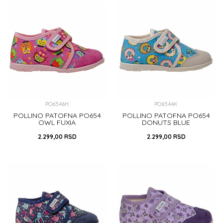
DODAJ U KORPU
DODAJ U KORPU
PO6546H
PO6544K
POLLINO PATOFNA PO654
POLLINO PATOFNA PO654
OWL FUXIA
DONUTS BLUE
2.299,00
RSD
2.299,00
RSD
24
29
30
21
22
24
29
30
32
33
DODAJ U KORPU
DODAJ U KORPU