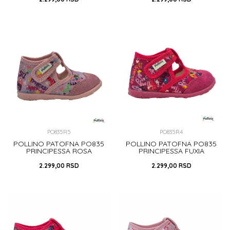
19
29
30
31
32
19
30
32
33
DODAJ U KORPU
DODAJ U KORPU
PO835R5
PO835R4
POLLINO PATOFNA PO835
POLLINO PATOFNA PO835
PRINCIPESSA ROSA
PRINCIPESSA FUXIA
2.299,00
RSD
2.299,00
RSD
19
27
29
30
31
19
20
26
27
29
32
33
30
31
32
33
DODAJ U KORPU
DODAJ U KORPU