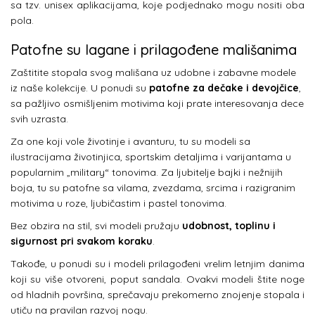
sa tzv. unisex aplikacijama, koje podjednako mogu nositi oba
pola.
Patofne su lagane i prilagođene mališanima
Zaštitite stopala svog mališana uz udobne i zabavne modele
iz naše kolekcije. U ponudi su
patofne za dečake i devojčice
,
sa pažljivo osmišljenim motivima koji prate interesovanja dece
svih uzrasta.
Za one koji vole životinje i avanturu, tu su modeli sa
ilustracijama životinjica, sportskim detaljima i varijantama u
popularnim „military“ tonovima. Za ljubitelje bajki i nežnijih
boja, tu su patofne sa vilama, zvezdama, srcima i razigranim
motivima u roze, ljubičastim i pastel tonovima.
Bez obzira na stil, svi modeli pružaju
udobnost, toplinu i
sigurnost pri svakom koraku
.
Takođe, u ponudi su i modeli prilagođeni vrelim letnjim danima
koji su više otvoreni, poput sandala. Ovakvi modeli štite noge
od hladnih površina, sprečavaju prekomerno znojenje stopala i
utiču na pravilan razvoj nogu.