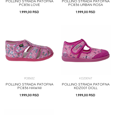
POLLINO STRADA PATOFNA
POLLINO STRADA PATOFNA
PC836 LOVE
PC836 URBAN ROSA
1.999,00
RSD
1.999,00
RSD
29
20
21
25
26
29
30
31
32
DODAJ U KORPU
DODAJ U KORPU
PC8363Z
KDZ0016T
POLLINO STRADA PATOFNA
POLLINO STRADA PATOFNA
PC836 HAWAII
KDZ001 DOLL
1.999,00
RSD
1.999,00
RSD
32
31