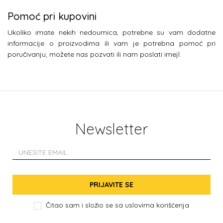
Pomoć pri kupovini
Ukoliko imate nekih nedoumica, potrebne su vam dodatne
informacije o proizvodima ili vam je potrebna pomoć pri
poručivanju, možete nas pozvati ili nam poslati imejl.
Newsletter
PRIJAVITE SE
Čitao sam i složio se sa
uslovima korišćenja