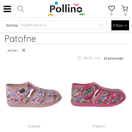
0
0
Filteri
Sortiraj
Patofne
zenski
Obriši sve
63
proizvoda
PC836R8
PC836R3