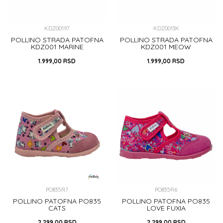
KDZ00197
KDZ0013K
POLLINO STRADA PATOFNA
POLLINO STRADA PATOFNA
KDZ001 MARINE
KDZ001 MEOW
1.999,00
RSD
1.999,00
RSD
20
25
26
28
30
29
31
32
31
32
DODAJ U KORPU
DODAJ U KORPU
PO835R7
PO835R6
POLLINO PATOFNA PO835
POLLINO PATOFNA PO835
CATS
LOVE FUXIA
2.299,00
RSD
2.299,00
RSD