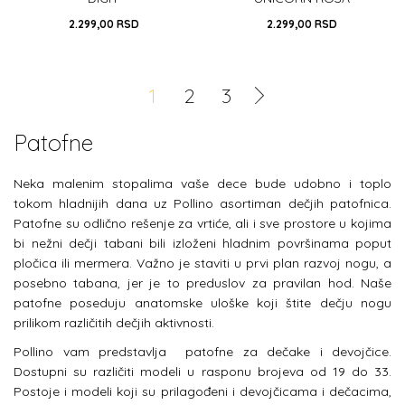
2.299,00
RSD
2.299,00
RSD
32
33
32
1
2
3
DODAJ U KORPU
DODAJ U KORPU
Patofne
Neka malenim stopalima vaše dece bude udobno i toplo
tokom hladnijih dana uz
Pollino asortiman dečjih patofnica.
Patofne su odlično rešenje za vrtiće, ali i sve prostore u kojima
bi nežni dečji tabani bili izloženi hladnim površinama poput
pločica ili mermera. Važno je staviti u prvi plan razvoj nogu, a
posebno tabana, jer je to preduslov za pravilan hod. Naše
patofne poseduju anatomske uloške koji štite dečju nogu
prilikom različitih dečjih aktivnosti.
Pollino
vam predstavlja patofne za dečake i devojčice.
Dostupni su različiti modeli u rasponu brojeva od 19 do 33.
Postoje i modeli koji su prilagođeni i devojčicama i dečacima,