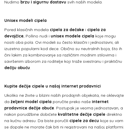
Nudimo
brzu i sigurnu dostavu
svih naših modela.
Unisex modeli cipela
Pored klasičnih modela
cipela za dečake
i
cipela za
devojčice
, Pollino nudi i
unisex modele cipela
koje mogu
nositi oba pola. Ovi modeli su često klasični i jednostavni, ali
izuzetno popularni kod dece. Obično su neutralnih boja, što ih
čini lakim za kombinovanje sa različitim modnim stilovima i
savršenim izborom za roditelje koji traže svestranu i praktičnu
dečiju obuću
.
Kupite dečije cipele u našoj internet prodavnici
Ukoliko ne živite u blizini naših prodajnih objekata, ne oklevajte
da
željeni model cipela
poručite preko naše
internet
prodavnice dečije obuće
. Postupak je veoma jednostavan, a
nakon porudžbine dobićete
kvalitetne dečije cipele
direktno
na kućnu adresu. Da biste poručili
cipele za decu
koje su vam
se dopale ne morate čak biti ni registrovani na našoj platformi.