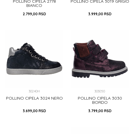
POLLINO CIPELA 2778
POLLINO CIPELA 3019 GRIGIO
BIANCO
2.799,00
RSD
3.999,00
RSD
35
30
DODAJ U KORPU
DODAJ U KORPU
30240H
303050
POLLINO CIPELA 3024 NERO
POLLINO CIPELA 3030
BORDO
3.699,00
RSD
3.799,00
RSD
28
29
24