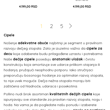
4.199,00
RSD
4.199,00
RSD
18
19
20
21
23
21
22
1
2
5
DODAJ U KORPU
DODAJ U KORPU
Cipele
Nošenje
adekvatne obuće
najbitniji je segment u pravilnom
razvoju dečjeg stopala. Zato je izuzetno važno da
cipele za
decu
koje odaberete budu prilagođene uzrastu i potrebama.
Naše
dečije cipele
poseduju
anatomski uložak
i čvrstu
konstrukciju koja amortizuje sve udarce prilikom stajanja ili
hodanja, pružajući neophodnu potporu. Iako stručnjaci
preporučuju bosonogo hodanje za optimalan razvoj stopala,
to nije uvek moguće. Dečja nežna stopala moraju biti
zaštićena od hladnoće, udaraca i posekotina.
Pollino nudi širok asortiman
kvalitetnih dečijih cipela
koje
ispunjavaju sve standarde za pravilan razvoj stopala, nogu i
hoda. Na vama je da pogledate našu ponudu i izaberete