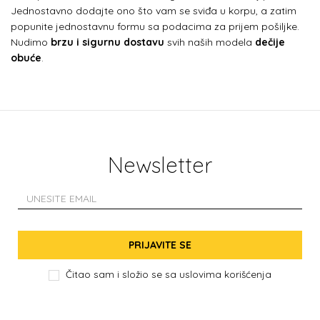
Jednostavno dodajte ono što vam se sviđa u korpu, a zatim
popunite jednostavnu formu sa podacima za prijem pošiljke.
Nudimo
brzu i sigurnu dostavu
svih naših modela
dečije
obuće
.
Newsletter
PRIJAVITE SE
Čitao sam i složio se sa
uslovima korišćenja