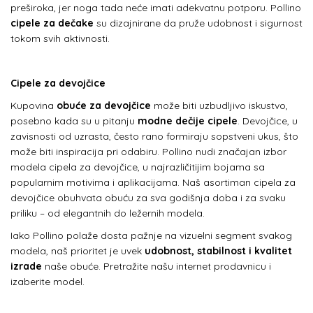
preširoka, jer noga tada neće imati adekvatnu potporu. Pollino
cipele za dečake
su dizajnirane da pruže udobnost i sigurnost
tokom svih aktivnosti.
Cipele za devojčice
Kupovina
obuće za devojčice
može biti uzbudljivo iskustvo,
posebno kada su u pitanju
modne dečije cipele
. Devojčice, u
zavisnosti od uzrasta, često rano formiraju sopstveni ukus, što
može biti inspiracija pri odabiru. Pollino nudi značajan izbor
modela cipela za devojčice, u najrazličitijim bojama sa
popularnim motivima i aplikacijama. Naš asortiman cipela za
devojčice obuhvata obuću za sva godišnja doba i za svaku
priliku – od elegantnih do ležernih modela.
Iako Pollino polaže dosta pažnje na vizuelni segment svakog
modela, naš prioritet je uvek
udobnost, stabilnost i kvalitet
izrade
naše obuće. Pretražite našu internet prodavnicu i
izaberite model.