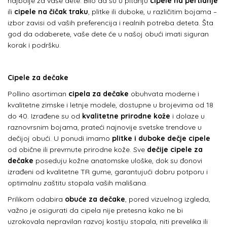
najbolje za vaše dete. Bilo da su u pitanju
cipele na pertlanje
ili
cipele na čičak traku
, plitke ili duboke, u različitim bojama –
izbor zavisi od vaših preferencija i realnih potreba deteta. Šta
god da odaberete, vaše dete će u našoj obući imati siguran
korak i podršku.
Cipele za dečake
Pollino asortiman
cipela za dečake
obuhvata moderne i
kvalitetne zimske i letnje modele, dostupne u brojevima od 18
do 40. Izrađene su od
kvalitetne prirodne kože
i dolaze u
raznovrsnim bojama, prateći najnovije svetske trendove u
dečijoj obući. U ponudi imamo
plitke i duboke dečje cipele
od obične ili prevrnute prirodne kože. Sve
dečije cipele za
dečake
poseduju kožne anatomske uloške, dok su đonovi
izrađeni od kvalitetne TR gume, garantujući dobru potporu i
optimalnu zaštitu stopala vaših mališana.
Prilikom odabira
obuće za dečake
, pored vizuelnog izgleda,
važno je osigurati da cipela nije pretesna kako ne bi
uzrokovala nepravilan razvoj kostiju stopala, niti prevelika ili