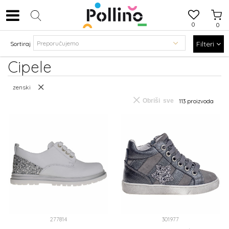
0
0
Filteri
Sortiraj
Cipele
zenski
Obriši sve
113
proizvoda
277814
301977