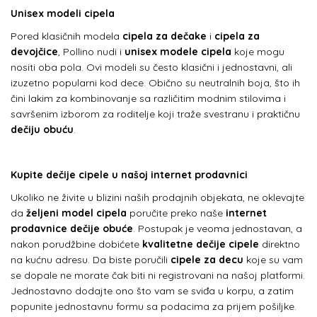
Unisex modeli cipela
Pored klasičnih modela
cipela za dečake
i
cipela za
devojčice
, Pollino nudi i
unisex modele cipela
koje mogu
nositi oba pola. Ovi modeli su često klasični i jednostavni, ali
izuzetno popularni kod dece. Obično su neutralnih boja, što ih
čini lakim za kombinovanje sa različitim modnim stilovima i
savršenim izborom za roditelje koji traže svestranu i praktičnu
dečiju obuću
.
Kupite dečije cipele u našoj internet prodavnici
Ukoliko ne živite u blizini naših prodajnih objekata, ne oklevajte
da
željeni model cipela
poručite preko naše
internet
prodavnice dečije obuće
. Postupak je veoma jednostavan, a
nakon porudžbine dobićete
kvalitetne dečije cipele
direktno
na kućnu adresu. Da biste poručili
cipele za decu
koje su vam
se dopale ne morate čak biti ni registrovani na našoj platformi.
Jednostavno dodajte ono što vam se sviđa u korpu, a zatim
popunite jednostavnu formu sa podacima za prijem pošiljke.