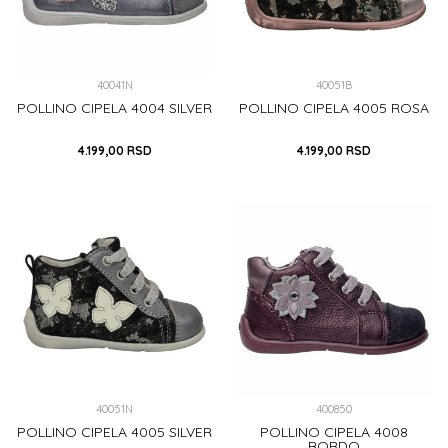
40041N
40051B
POLLINO CIPELA 4004 SILVER
POLLINO CIPELA 4005 ROSA
4.199,00
RSD
4.199,00
RSD
18
18
20
22
23
DODAJ U KORPU
DODAJ U KORPU
40051N
400850
POLLINO CIPELA 4005 SILVER
POLLINO CIPELA 4008
BORDO