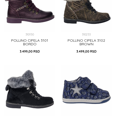
310150
310253
POLLINO CIPELA 3101
POLLINO CIPELA 3102
BORDO
BROWN
3.499,00
RSD
3.499,00
RSD
27
29
36
37
38
38
40
DODAJ U KORPU
DODAJ U KORPU