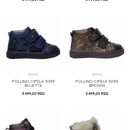
25
28
DODAJ U KORPU
DODAJ U KORPU
30993A
309953
POLLINO CIPELA 3099
POLLINO CIPELA 3099
BLUETTE
BROWN
3.499,00
RSD
3.499,00
RSD
22
28
29
20
28
DODAJ U KORPU
DODAJ U KORPU