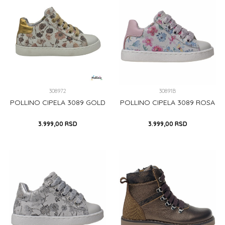
DODAJ U KORPU
DODAJ U KORPU
308972
30891B
POLLINO CIPELA 3089 GOLD
POLLINO CIPELA 3089 ROSA
3.999,00
RSD
3.999,00
RSD
20
21
22
23
25
29
28
29
DODAJ U KORPU
DODAJ U KORPU