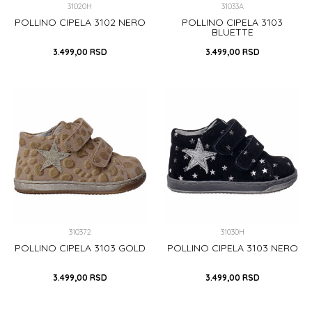
31020H
31033A
POLLINO CIPELA 3102 NERO
POLLINO CIPELA 3103
BLUETTE
3.499,00
RSD
3.499,00
RSD
35
36
37
38
18
19
21
22
23
DODAJ U KORPU
DODAJ U KORPU
310372
31030H
POLLINO CIPELA 3103 GOLD
POLLINO CIPELA 3103 NERO
3.499,00
RSD
3.499,00
RSD
18
21
22