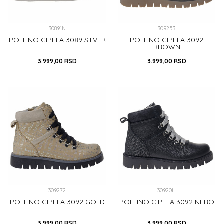
30891N
309253
POLLINO CIPELA 3089 SILVER
POLLINO CIPELA 3092
BROWN
3.999,00
RSD
3.999,00
RSD
28
29
25
27
30
DODAJ U KORPU
DODAJ U KORPU
309272
30920H
POLLINO CIPELA 3092 GOLD
POLLINO CIPELA 3092 NERO
3.999,00
RSD
3.999,00
RSD