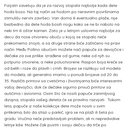
Fizijatri savetuju da je za razvoj stopala najbolje kada dete
hoda boso. Na taj način se hodom po neravnim površinama
stimulišu nervni završeci. Van doma ili eventualno plaže, nije
bezbedno da dete hoda bosih nogu kako se ne bi nabolo na
neki trn ili oštar kamen. Zato je u letnjim uslovima najbolje za
decu da nose otvorenu obuću u kojoj se stopalo neće
prekomerno znojiti, a sa druge strane biće zaštićeno na pravi
način. Među
Pollino obućom možete naći papuče za devojčice i
dečake za sve prilike. Izrađene od gume, neke od njih su
potpuno otvorene, a neke poluotvorene. Raspon boja kreće se
od belih i roze do plavih i crnih. Brojevi se razlikuju od modela
do modela, ali generalno imamo u ponudi brojeve od 20 do
35. Različiti printovi sa cvetićima i životinjama biće interesantni
vašoj devojčici, dok će dečake sigurno privući printovi sa
autićima i avionima. Osim što će nositi papuče zanimljivog
dizajna, stopala vašeg deteta će se pravilno razvijati. Tokom
leta, papuče iz naše kolekcije dete može nositi u svim
prilikama, bilo da izlazi u parkić, igra se na plaži ili šeta po
gradu. Vrućina neće predstavljati problem, ali ni nepredvidive
letnje kiše. Možete čak pustiti i svoju dečicu da trče po