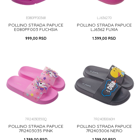
E080PF00368
LJ636270
POLLINO STRADA PAPUCE
POLLINO STRADA PAPUCE
E080PF003 FUCHSIA
LJ6362 FUXIA
999,00
RSD
1.399,00
RSD
26
27
28
29
30
34/35
31
32
33
DODAJ U KORPU
DODAJ U KORPU
7R24030350Q
7R24030060H
POLLINO STRADA PAPUCE
POLLINO STRADA PAPUCE
7R2403035 PINK
7R2403006 NERO
1.399,00
RSD
1.399,00
RSD