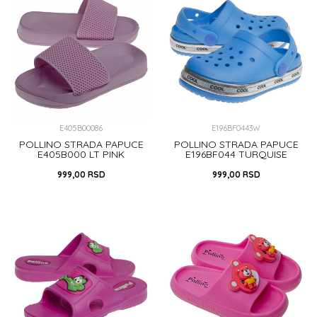
DODAJ U KORPU
DODAJ U KORPU
E405B00086
E196BF0443W
POLLINO STRADA PAPUCE
POLLINO STRADA PAPUCE
E405B000 LT PINK
E196BF044 TURQUISE
999,00
RSD
999,00
RSD
20
21
22
26
27
30
29
DODAJ U KORPU
DODAJ U KORPU