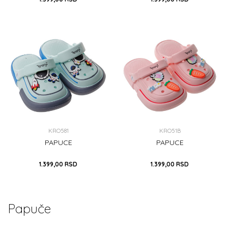
32
33
34
35
24
25
26
27
28
29
30
31
32
33
DODAJ U KORPU
34
35
DODAJ U KORPU
KRO581
KRO51B
PAPUCE
PAPUCE
1.399,00
RSD
1.399,00
RSD
28/29
24/25
26/27
28/29
Papuče
DODAJ U KORPU
DODAJ U KORPU