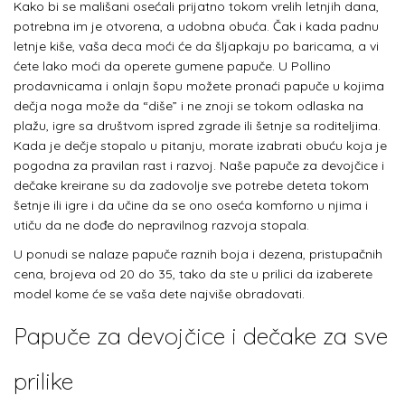
Kako bi se mališani osećali prijatno tokom vrelih letnjih dana,
potrebna im je otvorena, a udobna obuća. Čak i kada padnu
letnje kiše, vaša deca moći će da šljapkaju po baricama, a vi
ćete lako moći da operete gumene papuče. U
Pollino
prodavnicama i onlajn šopu možete pronaći papuče u kojima
dečja noga može da “diše” i ne znoji se tokom odlaska na
plažu, igre sa društvom ispred zgrade ili šetnje sa roditeljima.
Kada je dečje stopalo u pitanju, morate izabrati obuću koja je
pogodna za pravilan rast i razvoj. Naše papuče za devojčice i
dečake kreirane su da zadovolje sve potrebe deteta tokom
šetnje ili igre i da učine da se ono oseća komforno u njima i
utiču da ne dođe do nepravilnog razvoja stopala.
U ponudi se nalaze papuče raznih boja i dezena, pristupačnih
cena, brojeva od 20 do 35, tako da ste u prilici da izaberete
model kome će se vaša dete najviše obradovati.
Papuče za devojčice i dečake za sve
prilike