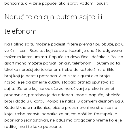
baricama, a vi ćete papuče lako isprati vodom i osušiti.
Naručite onlajn putem sajta ili
telefonom
Na
Pollino sajtu možete podesiti filtere prema tipu obuće, polu,
veličini i ceni. Rezultat koji će se prikazati je ono što odgovara
traženim kriterijumima. Papuče za devojčice i dečake iz Pollino
asortimana možete poručiti onlajn, telefonom ili putem sajta.
Ukoliko naručujete telefonom, treba da kažete šifru artikla i
broj koji je detetu potreban. Ako niste sigurni oko broja,
najbolje je da izmerite dužinu stopala prateći uputstva sa
sajta. Za one koji se odluče za naručivanje preko internet
prodavnice, potrebno je da odaberu model papuča, obeleže
broj i dodaju u korpu. Korpa se nalazi u gornjem desnom uglu.
Kada kliknete na ikonicu, bićete preusmereni na stranicu na
kojoj treba ostaviti podatke za prijem pošiljke. Postupak je
poprilično jednostavan, ne oduzima dragoceno vreme koje je
roditeljima i te kako potrebno.