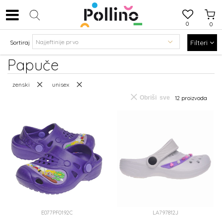
0
0
Filteri
Sortiraj
Papuče
zenski
unisex
Obriši sve
12
proizvoda
E077PF0192C
LA797812J