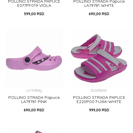
POLLINO STRADA PAPUCE
POLLINO STRADA Papuce
E077PF019 VIOLA
LA79781 WHITE
599,00
RSD
690,00
RSD
28
29
24
25
26
DODAJ U KORPU
DODAJ U KORPU
LA797810Q
E220P005F
POLLINO STRADA Papuce
POLLINO STRADA PAPUCE
LA79781 PINK
E220P00 FUXIA-WHITE
690,00
RSD
999,00
RSD
25
26
24/25
26/27
28/29
32/33
34/35