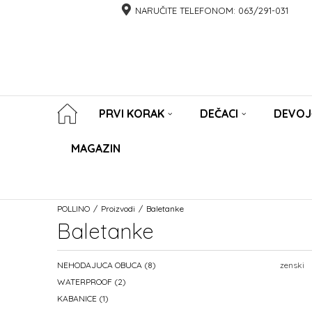
NARUČITE TELEFONOM:
063/291-031
PRVI KORAK
DEČACI
DEVOJ
MAGAZIN
POLLINO
Proizvodi
Baletanke
Baletanke
NEHODAJUCA OBUCA
(8)
zenski
WATERPROOF
(2)
KABANICE
(1)