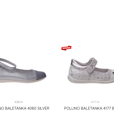
36
39
40
36
37
40
DODAJ U KORPU
DODAJ U KORPU
40801N
417714
NO BALETANKA 4080 SILVER
POLLINO BALETANKA 4177 