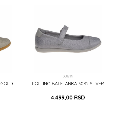
30821N
 GOLD
POLLINO BALETANKA 3082 SILVER
4.499,00
RSD
39
DODAJ U KORPU