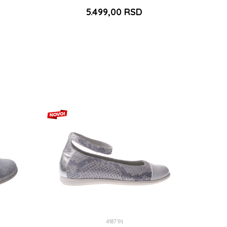
5.499,00
RSD
24
DODAJ U KORPU
41871N