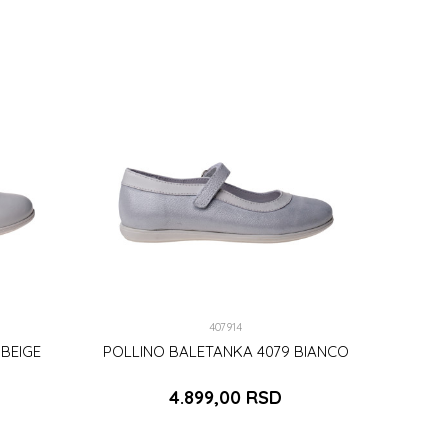
407914
 BEIGE
POLLINO BALETANKA 4079 BIANCO
4.899,00
RSD
30
31
36
37
38
39
40