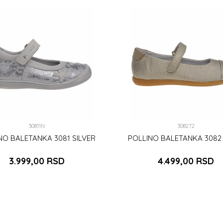
30811N
308272
NO BALETANKA 3081 SILVER
POLLINO BALETANKA 3082
3.999,00
RSD
4.499,00
RSD
24
40
DODAJ U KORPU
DODAJ U KORPU