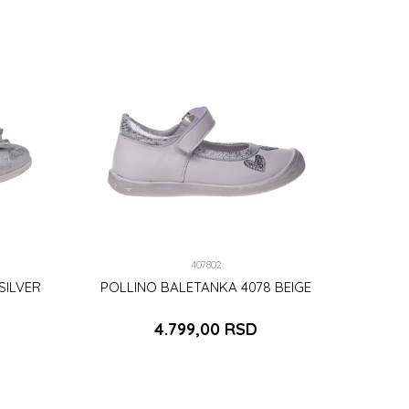
407802
SILVER
POLLINO BALETANKA 4078 BEIGE
4.799,00
RSD
24
29
DODAJ U KORPU