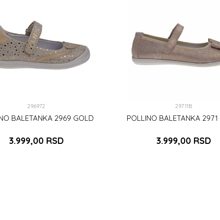
296972
29711B
INO BALETANKA 2969 GOLD
POLLINO BALETANKA 2971
3.999,00
RSD
3.999,00
RSD
24
39
DODAJ U KORPU
DODAJ U KORPU