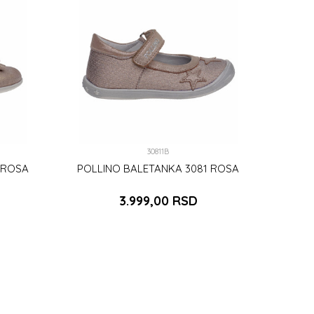
30811B
 ROSA
POLLINO BALETANKA 3081 ROSA
3.999,00
RSD
24
DODAJ U KORPU