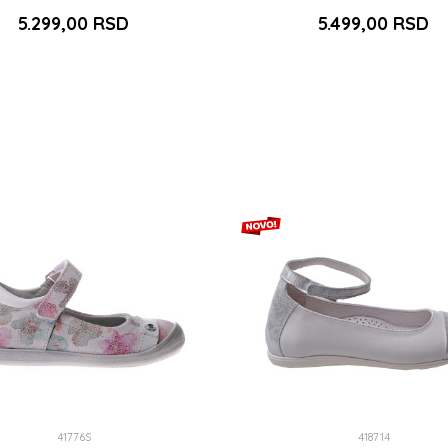
5.299,00
RSD
5.499,00
RSD
37
24
DODAJ U KORPU
DODAJ U KORPU
41776S
418714