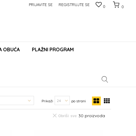
PRIJAVITE SE
REGISTRUJTE SE
0
0
A OBUĆA
PLAŽNI PROGRAM
Prikaži
po strani
30
proizvoda
Obriši sve