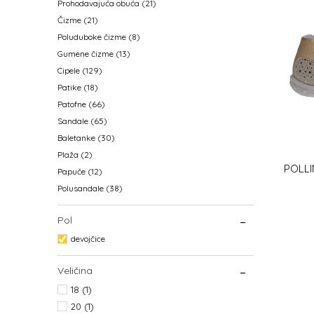
Prohodavajuća obuća
(21)
Čizme
(21)
Poluduboke čizme
(8)
Gumene čizme
(13)
Cipele
(129)
Patike
(18)
Patofne
(66)
Sandale
(65)
Baletanke
(30)
Plaža
(2)
POLL
Papuče
(12)
Polusandale
(38)
Pol
devojčice
Veličina
18
(1)
20
(1)