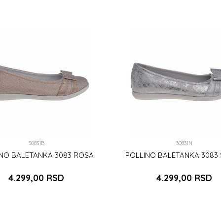
30831B
30831N
INO BALETANKA 3083 ROSA
POLLINO BALETANKA 3083 
4.299,00
RSD
4.299,00
RSD
35
38
40
35
DODAJ U KORPU
DODAJ U KORPU