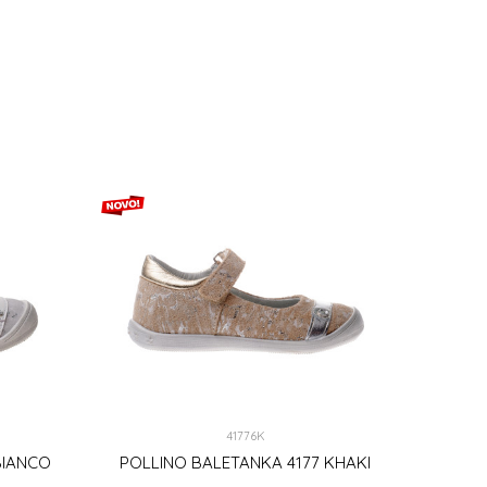
38
39
40
DODAJ U KORPU
41776K
BIANCO
POLLINO BALETANKA 4177 KHAKI