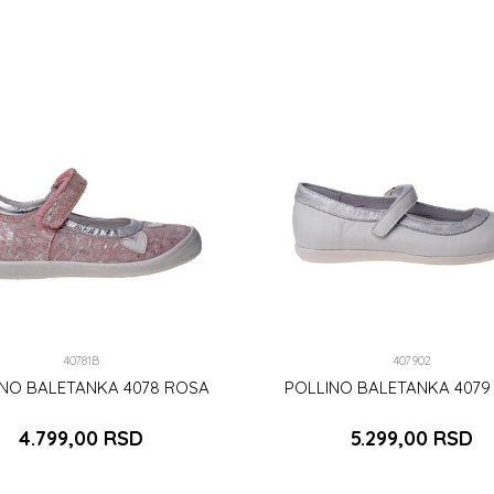
40781B
407902
INO BALETANKA 4078 ROSA
POLLINO BALETANKA 4079
4.799,00
RSD
5.299,00
RSD
24
25
36
37
39
40