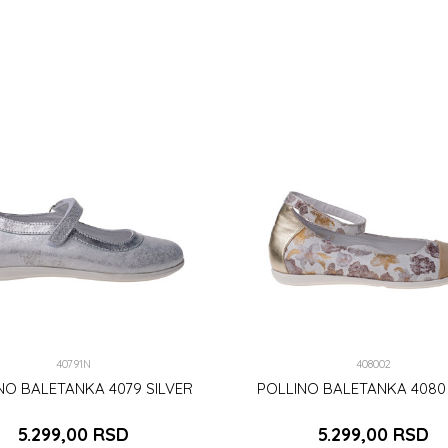
DODAJ U KORPU
DODAJ U KORPU
40791N
408002
NO BALETANKA 4079 SILVER
POLLINO BALETANKA 4080
5.299,00
RSD
5.299,00
RSD