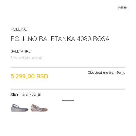
POLLINO
POLLINO BALETANKA 4080 ROSA
BALETANKE
Šifra artikla:
40801B
Obavesti me o sniženju
5.299,00
RSD
Slični proizvodi: