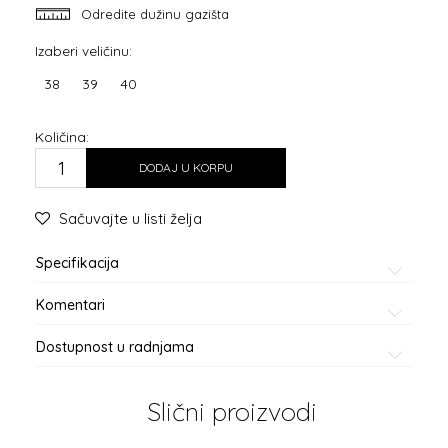
Odredite dužinu gazišta
Izaberi veličinu:
38
39
40
Količina:
DODAJ U KORPU
Sačuvajte u listi želja
Specifikacija
Komentari
Dostupnost u radnjama
Slični proizvodi