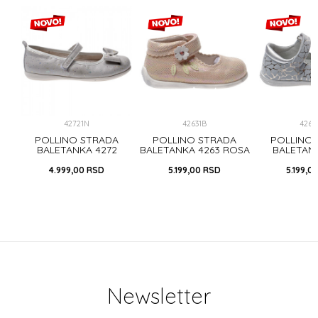
42721N
42631B
4262
A
POLLINO STRADA
POLLINO STRADA
POLLINO
OSA
BALETANKA 4272
BALETANKA 4263 ROSA
BALETAN
SILVER
SILV
4.999,00
RSD
5.199,00
RSD
5.199,0
Newsletter