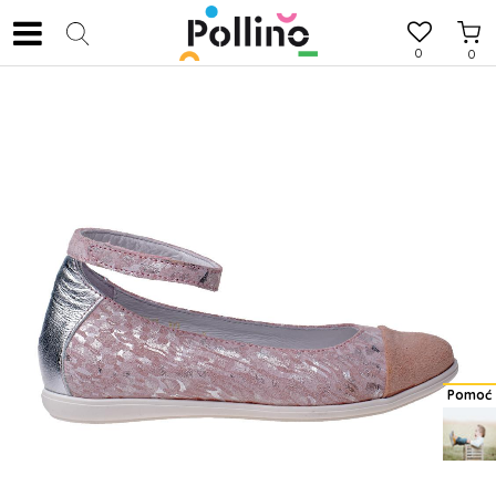
0
0
Pomoć