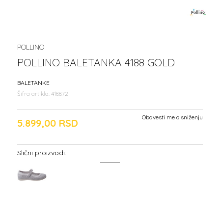
POLLINO
POLLINO BALETANKA 4188 GOLD
BALETANKE
Šifra artikla:
418872
Obavesti me o sniženju
5.899,00
RSD
Slični proizvodi: