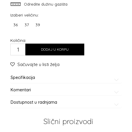
Odredite dužinu gazišta
Izaberi veličinu:
36
37
39
Količina:
DODAJ U KORPU
Sačuvajte u listi želja
Specifikacija
Komentari
Dostupnost u radnjama
Slični proizvodi