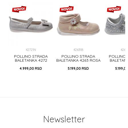
42721N
42631B
4262
A
POLLINO STRADA
POLLINO STRADA
POLLINO
OSA
BALETANKA 4272
BALETANKA 4263 ROSA
BALETAN
SILVER
SILV
4.999,00
RSD
5.199,00
RSD
5.199,0
Newsletter