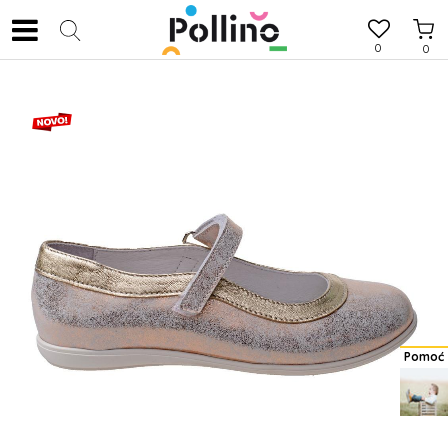
0
0
Pomoć