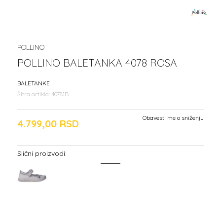
POLLINO
POLLINO BALETANKA 4078 ROSA
BALETANKE
Šifra artikla:
40781B
Obavesti me o sniženju
4.799,00
RSD
Slični proizvodi: