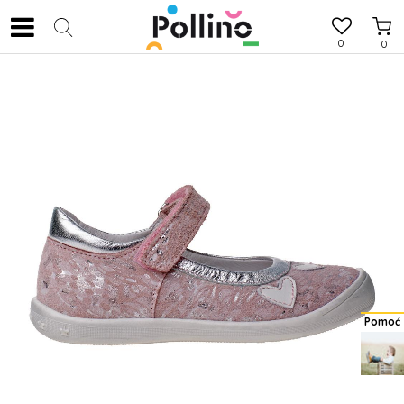
0
0
Pomoć