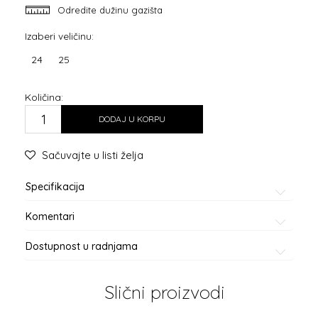
Odredite dužinu gazišta
Izaberi veličinu:
24
25
Količina:
DODAJ U KORPU
Sačuvajte u listi želja
Specifikacija
Komentari
Dostupnost u radnjama
Slični proizvodi