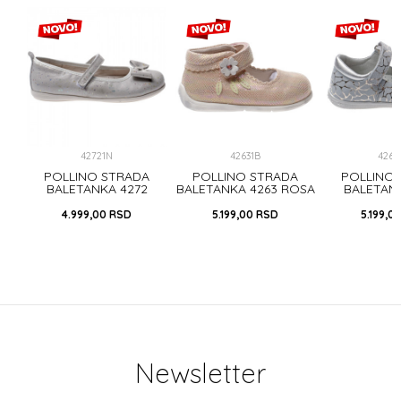
42721N
42631B
4262
A
POLLINO STRADA
POLLINO STRADA
POLLINO
OSA
BALETANKA 4272
BALETANKA 4263 ROSA
BALETAN
SILVER
SILV
4.999,00
RSD
5.199,00
RSD
5.199,0
Newsletter