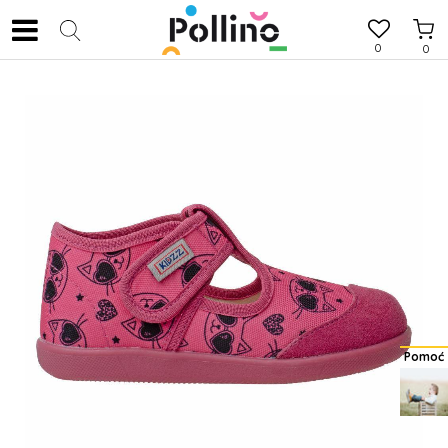
0
0
Pomoć