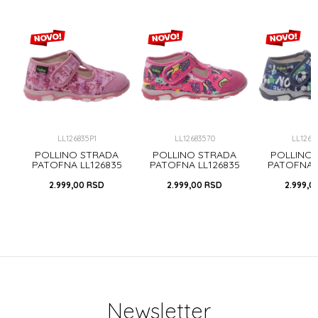
LL126835P1
LL12683570
LL1268
A
POLLINO STRADA
POLLINO STRADA
POLLINO
PATOFNA LL126835
PATOFNA LL126835
PATOFNA L
LOVE
FUXIA
FOOT
2.999,00
RSD
2.999,00
RSD
2.999,0
Newsletter