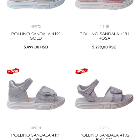
419172
41911B
POLLINO SANDALA 4191
POLLINO SANDALA 4191
GOLD
ROSA
5.499,00
RSD
5.299,00
RSD
24
22
24
27
DODAJ U KORPU
DODAJ U KORPU
41911N
419214
POLLINO SANDALA 4191
POLLINO SANDALA 4192
SILVER
BIANCO