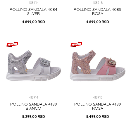
40841N
40851B
POLLINO SANDALA 4084
POLLINO SANDALA 4085
SILVER
ROSA
4.899,00
RSD
4.899,00
RSD
25
26
27
28
29
24
31
33
DODAJ U KORPU
DODAJ U KORPU
418914
41891B
POLLINO SANDALA 4189
POLLINO SANDALA 4189
BIANCO
ROSA
5.299,00
RSD
5.499,00
RSD
23
25
26
27
29
29