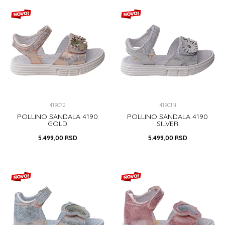
DODAJ U KORPU
DODAJ U KORPU
419072
41901N
POLLINO SANDALA 4190
POLLINO SANDALA 4190
GOLD
SILVER
5.499,00
RSD
5.499,00
RSD
26
27
30
33
34
25
26
27
28
29
31
32
DODAJ U KORPU
DODAJ U KORPU