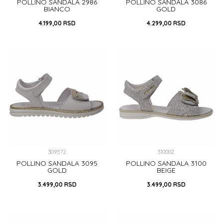
POLLINO SANDALA 2986
POLLINO SANDALA 3086
BIANCO
GOLD
4.199,00
RSD
4.299,00
RSD
32
30
32
DODAJ U KORPU
DODAJ U KORPU
309572
310002
POLLINO SANDALA 3095
POLLINO SANDALA 3100
GOLD
BEIGE
3.499,00
RSD
3.499,00
RSD
30
32
33
34
35
31
32
33
38
39
39
40
40