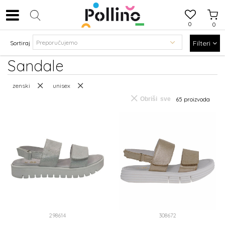
0
0
Filteri
Sortiraj
Sandale
zenski
unisex
Obriši sve
65
proizvoda
298614
308672