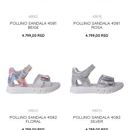
408102
40811B
POLLINO SANDALA 4081
POLLINO SANDALA 4081
BEIGE
ROSA
4.799,00
RSD
4.799,00
RSD
20
22
24
26
27
21
24
29
28
29
DODAJ U KORPU
DODAJ U KORPU
408267
40821N
POLLINO SANDALA 4082
POLLINO SANDALA 4082
FLORAL
SILVER
4.799,00
RSD
4.799,00
RSD