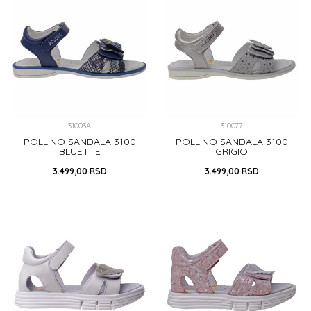
DODAJ U KORPU
DODAJ U KORPU
31003A
310077
POLLINO SANDALA 3100
POLLINO SANDALA 3100
BLUETTE
GRIGIO
3.499,00
RSD
3.499,00
RSD
30
32
33
36
38
30
31
32
33
38
39
40
39
DODAJ U KORPU
DODAJ U KORPU