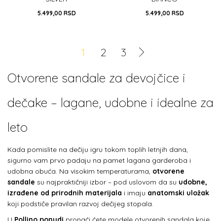
5.499,00
RSD
5.499,00
RSD
24
24
25
26
27
28
1
2
3
29
32
33
DODAJ U KORPU
DODAJ U KORPU
Otvorene sandale za devojčice i
dečake – lagane, udobne i idealne za
leto
Kada pomislite na dečiju igru tokom toplih letnjih dana,
sigurno vam prvo padaju na pamet lagana garderoba i
udobna obuća. Na visokim temperaturama,
otvorene
sandale
su najpraktičniji izbor – pod uslovom da su
udobne,
izrađene od prirodnih materijala
i imaju
anatomski uložak
koji podstiče pravilan razvoj dečijeg stopala.
U
Pollino ponudi
pronaći ćete modele otvorenih sandala koje