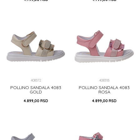
21
22
24
25
28
29
DODAJ U KORPU
DODAJ U KORPU
408372
40831B
POLLINO SANDALA 4083
POLLINO SANDALA 4083
GOLD
ROSA
4.899,00
RSD
4.899,00
RSD
24
25
26
27
28
24
25
26
27
28
29
30
31
32
33
DODAJ U KORPU
34
35