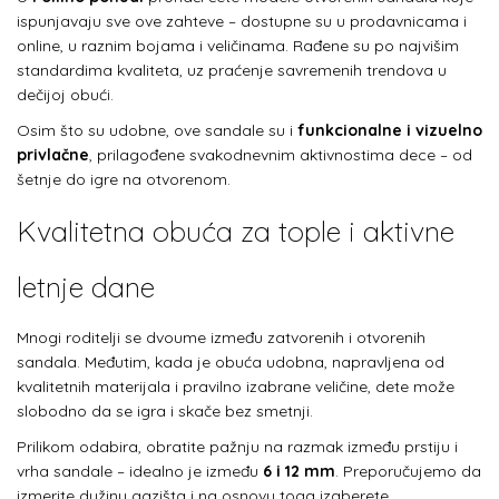
ispunjavaju sve ove zahteve – dostupne su u prodavnicama i
online, u raznim bojama i veličinama. Rađene su po najvišim
standardima kvaliteta, uz praćenje savremenih trendova u
dečijoj obući.
Osim što su udobne, ove sandale su i
funkcionalne i vizuelno
privlačne
, prilagođene svakodnevnim aktivnostima dece – od
šetnje do igre na otvorenom.
Kvalitetna obuća za tople i aktivne
letnje dane
Mnogi roditelji se dvoume između zatvorenih i otvorenih
sandala. Međutim, kada je obuća udobna, napravljena od
kvalitetnih materijala i pravilno izabrane veličine, dete može
slobodno da se igra i skače bez smetnji.
Prilikom odabira, obratite pažnju na razmak između prstiju i
vrha sandale – idealno je između
6 i 12 mm
. Preporučujemo da
izmerite dužinu gazišta i na osnovu toga izaberete