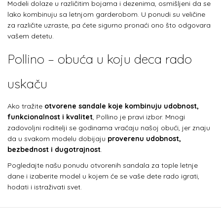
Modeli dolaze u različitim bojama i dezenima, osmišljeni da se
lako kombinuju sa letnjom garderobom. U ponudi su veličine
za različite uzraste, pa ćete sigurno pronaći ono što odgovara
vašem detetu.
Pollino – obuća u koju deca rado
uskaču
Ako tražite
otvorene sandale koje kombinuju udobnost,
funkcionalnost i kvalitet
, Pollino je pravi izbor. Mnogi
zadovoljni roditelji se godinama vraćaju našoj obući, jer znaju
da u svakom modelu dobijaju
proverenu udobnost,
bezbednost i dugotrajnost
.
Pogledajte našu ponudu otvorenih sandala za tople letnje
dane i izaberite model u kojem će se vaše dete rado igrati,
hodati i istraživati svet.