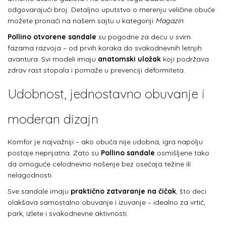
odgovarajući broj. Detaljno uputstvo o merenju veličine obuće
možete pronaći na našem sajtu u kategoriji
Magazin
.
Pollino otvorene sandale
su pogodne za decu u svim
fazama razvoja – od prvih koraka do svakodnevnih letnjih
avantura. Svi modeli imaju
anatomski uložak
koji podržava
zdrav rast stopala i pomaže u prevenciji deformiteta.
Udobnost, jednostavno obuvanje i
moderan dizajn
Komfor je najvažniji – ako obuća nije udobna, igra napolju
postaje neprijatna. Zato su
Pollino sandale
osmišljene tako
da omoguće celodnevno nošenje bez osećaja težine ili
nelagodnosti.
Sve sandale imaju
praktično zatvaranje na čičak
, što deci
olakšava samostalno obuvanje i izuvanje – idealno za vrtić,
park, izlete i svakodnevne aktivnosti.