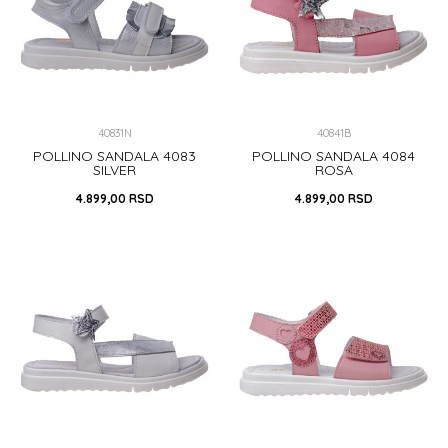
DODAJ U KORPU
40831N
40841B
POLLINO SANDALA 4083
POLLINO SANDALA 4084
SILVER
ROSA
4.899,00
RSD
4.899,00
RSD
24
25
26
27
28
24
25
26
27
29
29
30
31
33
34
30
35
DODAJ U KORPU
DODAJ U KORPU