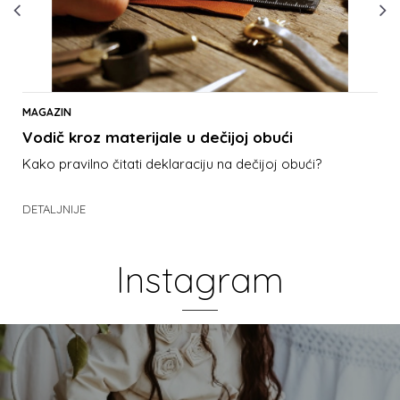
MAGAZIN
Vodič kroz materijale u dečijoj obući
Kako pravilno čitati deklaraciju na dečijoj obući?
DETALJNIJE
Instagram