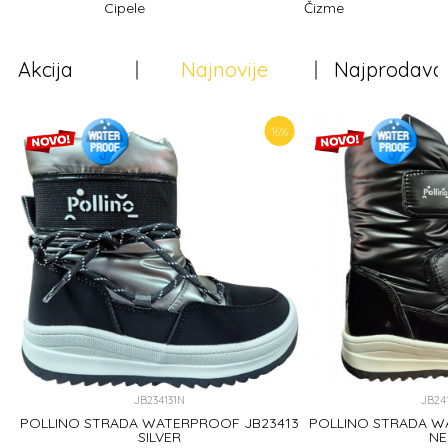
Cipele
Čizme
Akcija
Najnovije
Najprodavan
16
%
JB234131N
JB24
O
POLLINO STRADA WATERPROOF JB23413
POLLINO STRADA W
SILVER
N