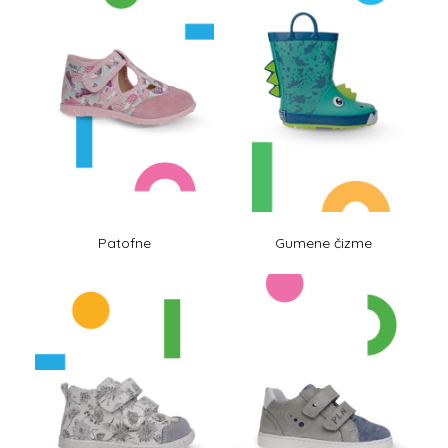
Patofne
Gumene čizme