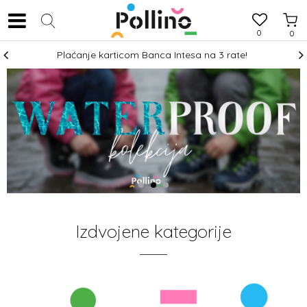
0
0
 rsd!
Plaćanje karticom Banca Intesa na 3 rate!
1
2
3
Izdvojene kategorije