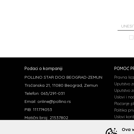
Podaci o kompaniji
POMOĆ PR
POLLINO STAR DOO BEOGRAD-ZEMUN
Pravna lic
Uputstvo z
Trsćanska 21, 11080 Beograd, Zemun
Uputstvo za
Telefon: 063/291-031
Uslovi i na
Email: online@pollino.rs
Plaćanje p
PIB: 111774053
Politika pri
Uslovi kori
Matični broj: 21537802
Šifra delatnosti : 1520
Ova w
Banca Intesa : 160-6000000758203-90