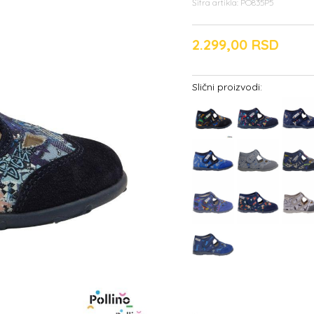
Šifra artikla:
PO835P5
2.299,00
RSD
Slični proizvodi: