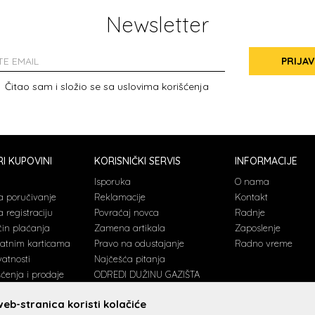
Newsletter
PRIJAV
Čitao sam i složio se sa
uslovima korišćenja
I KUPOVINI
KORISNIČKI SERVIS
INFORMACIJE
a
Isporuka
O nama
a poručivanje
Reklamacije
Kontakt
 registraciju
Povraćaj novca
Radnje
čin plaćanja
Zamena artikala
Zaposlenje
latnim karticama
Pravo na odustajanje
Radno vreme
vatnosti
Najčešća pitanja
šćenja i prodaje
ODREDI DUŽINU GAZIŠTA
eb-stranica koristi kolačiće