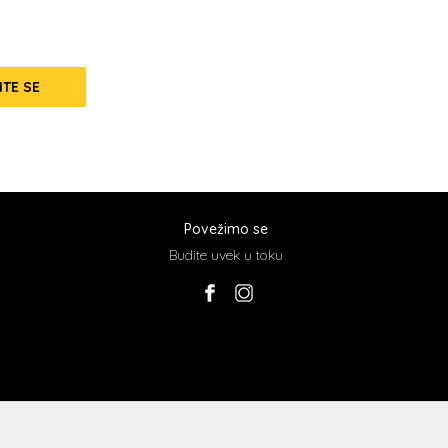
ITE SE
Povežimo se
Budite uvek u toku