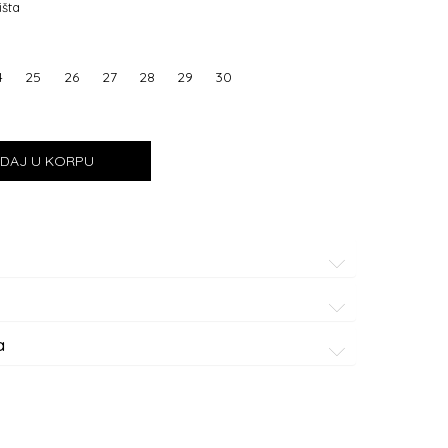
išta
4
25
26
27
28
29
30
DAJ U KORPU
a