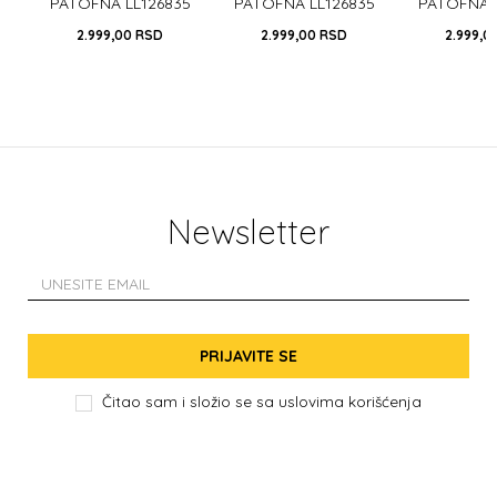
PATOFNA LL126835
PATOFNA LL126835
PATOFNA L
LOVE
FUXIA
FOOT
2.999,00
RSD
2.999,00
RSD
2.999,0
Newsletter
PRIJAVITE SE
Čitao sam i složio se sa
uslovima korišćenja