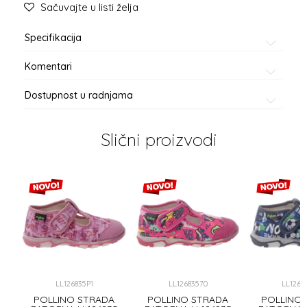
Sačuvajte u listi želja
Specifikacija
Komentari
Dostupnost u radnjama
Slični proizvodi
LL126835P1
LL12683570
LL1268
A
POLLINO STRADA
POLLINO STRADA
POLLINO