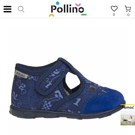
0
0
Pomoć