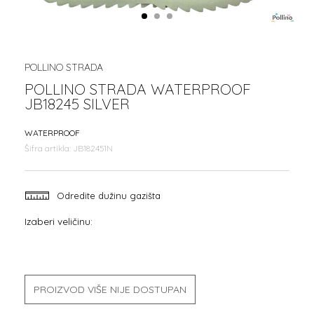
1
2
3
POLLINO STRADA
POLLINO STRADA WATERPROOF
JB18245 SILVER
WATERPROOF
Šifra artikla:
JB182451N
Odredite dužinu gazišta
Izaberi veličinu:
PROIZVOD VIŠE NIJE DOSTUPAN