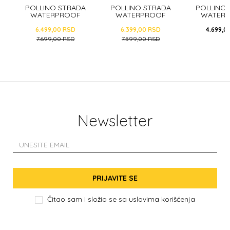
A
POLLINO STRADA
POLLINO STRADA
POLLINO
WATERPROOF
WATERPROOF
WATER
JB24124 NERO
JB23413 SILVER
WDG351
6.499,00
RSD
6.399,00
RSD
4.699,0
7.699,00
RSD
7.599,00
RSD
Newsletter
PRIJAVITE SE
Čitao sam i složio se sa
uslovima korišćenja