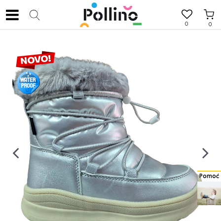
0
0
Pomoć