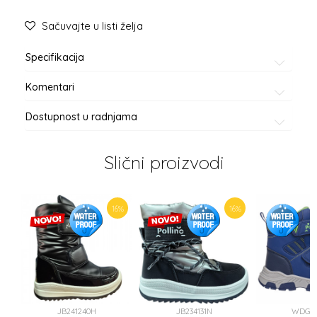
Sačuvajte u listi želja
Specifikacija
Komentari
Dostupnost u radnjama
Slični proizvodi
16
%
16
%
JB241240H
JB234131N
WDG35