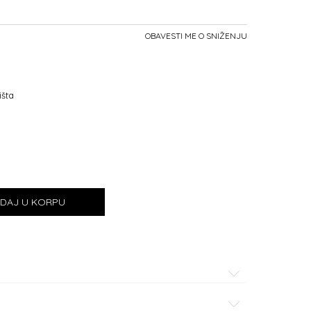
OBAVESTI ME O SNIŽENJU
išta
DAJ U KORPU