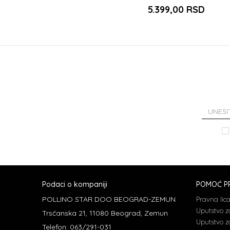
5.399,00
RSD
Podaci o kompaniji
POMOĆ PR
POLLINO STAR DOO BEOGRAD-ZEMUN
Pravna lic
Uputstvo z
Trsćanska 21, 11080 Beograd, Zemun
Uputstvo za
Telefon: 063/291-031