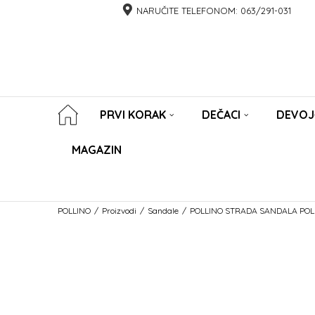
NARUČITE TELEFONOM:
063/291-031
PRVI KORAK
DEČACI
DEVOJ
MAGAZIN
POLLINO
Proizvodi
Sandale
POLLINO STRADA SANDALA POLS