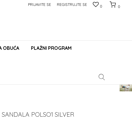
PRIJAVITE SE
REGISTRUJTE SE
0
0
A OBUĆA
PLAŽNI PROGRAM
Pomoć
 SANDALA POLSO1 SILVER