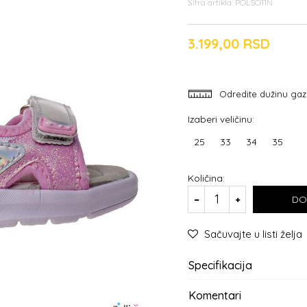
Šifra artikla:
POLSO11N
3.199,00
RSD
Odredite dužinu gaz
Izaberi veličinu:
25
33
34
35
Količina:
DO
Sačuvajte u listi želja
Specifikacija
Komentari