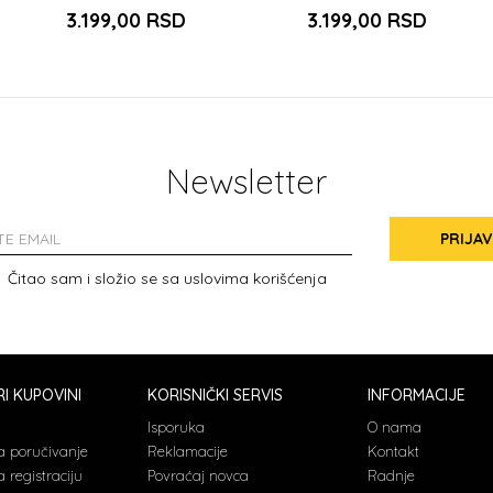
3.199,00
RSD
3.199,00
RSD
Newsletter
PRIJAV
Čitao sam i složio se sa
uslovima korišćenja
I KUPOVINI
KORISNIČKI SERVIS
INFORMACIJE
a
Isporuka
O nama
a poručivanje
Reklamacije
Kontakt
 registraciju
Povraćaj novca
Radnje