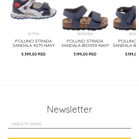
42750A
BIO0590A
BIO05
A
POLLINO STRADA
POLLINO STRADA
POLLINO
OSA
SANDALA 4275 NAVY
SANDALA BIO059 NAVY
SANDALA BI
5.399,00
RSD
3.199,00
RSD
3.199,0
Newsletter