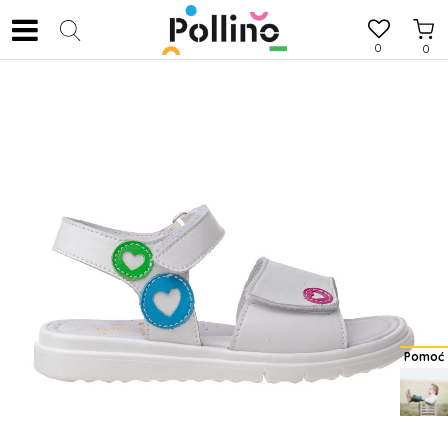
0
0
Pomoć