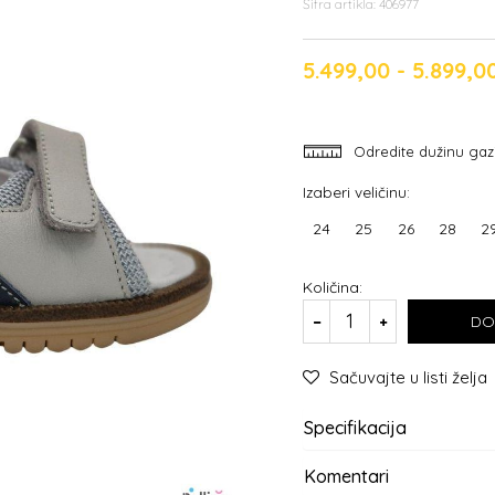
Šifra artikla:
406977
5.499,00 - 5.899,
Odredite dužinu gaz
Izaberi veličinu:
24
25
26
28
2
Količina:
DO
Sačuvajte u listi želja
Specifikacija
Komentari