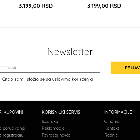
3.199,00
RSD
3.199,00
RSD
Newsletter
PRIJAV
Čitao sam i složio se sa
uslovima korišćenja
I KUPOVINI
KORISNIČKI SERVIS
INFORMACIJE
a
Isporuka
O nama
a poručivanje
Reklamacije
Kontakt
 registraciju
Povraćaj novca
Radnje