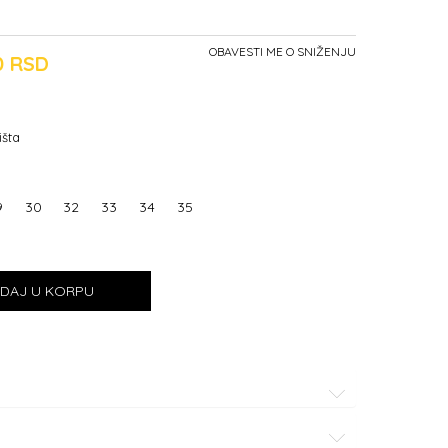
OBAVESTI ME O SNIŽENJU
00
RSD
išta
9
30
32
33
34
35
DAJ U KORPU