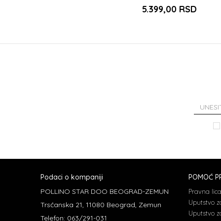
5.399,00
RSD
Podaci o kompaniji
POMOĆ PR
POLLINO STAR DOO BEOGRAD-ZEMUN
Pravna lic
Uputstvo z
Trsćanska 21, 11080 Beograd, Zemun
Uputstvo za
Telefon: 063/291-031