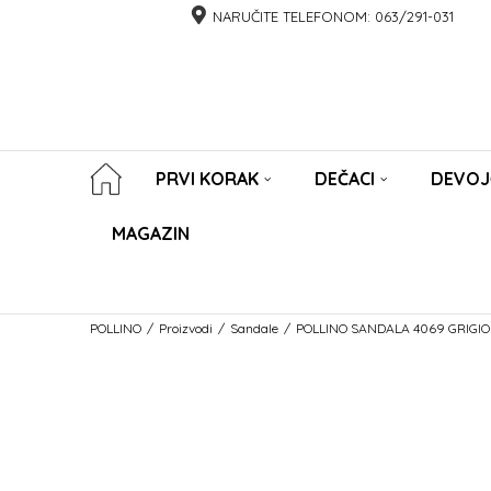
NARUČITE TELEFONOM:
063/291-031
PRVI KORAK
DEČACI
DEVOJ
MAGAZIN
POLLINO
Proizvodi
Sandale
POLLINO SANDALA 4069 GRIGIO