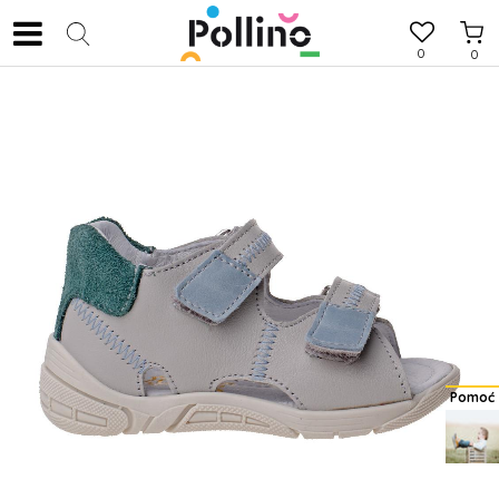
0
0
Pomoć