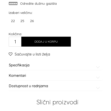
Odredite dužinu gazišta
Izaberi veličinu:
22
25
26
Količina:
DODAJ U KORPU
Sačuvajte u listi želja
Specifikacija
Komentari
Dostupnost u radnjama
Slični proizvodi