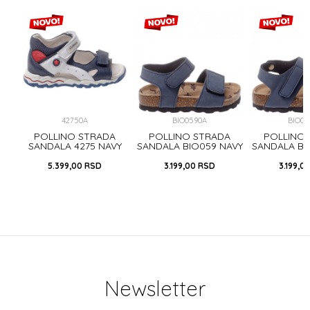
42750A
BIO0590A
BIO05
A
POLLINO STRADA
POLLINO STRADA
POLLINO
OSA
SANDALA 4275 NAVY
SANDALA BIO059 NAVY
SANDALA BI
5.399,00
RSD
3.199,00
RSD
3.199,0
Newsletter