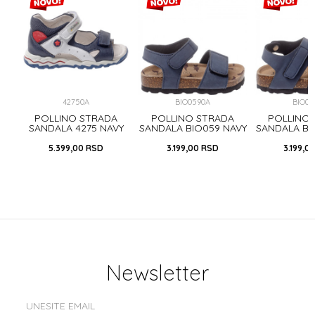
42750A
BIO0590A
BIO05
A
POLLINO STRADA
POLLINO STRADA
POLLINO
OSA
SANDALA 4275 NAVY
SANDALA BIO059 NAVY
SANDALA BI
5.399,00
RSD
3.199,00
RSD
3.199,0
Newsletter