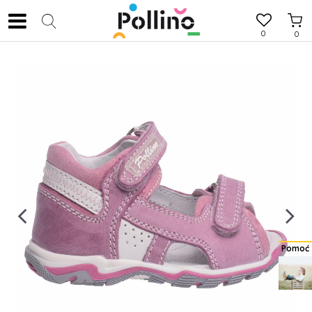
0
0
Pomoć