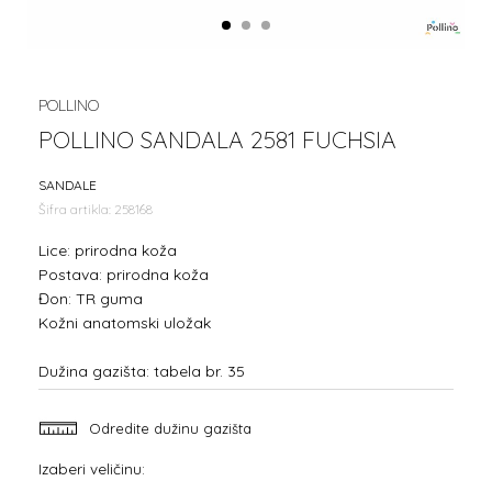
1
2
3
POLLINO
POLLINO SANDALA 2581 FUCHSIA
SANDALE
Šifra artikla:
258168
Lice: prirodna koža
Postava: prirodna koža
Đon: TR guma
Kožni anatomski uložak
Dužina gazišta: tabela br. 35
Odredite dužinu gazišta
Izaberi veličinu: