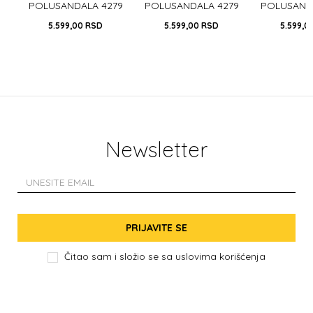
73
POLUSANDALA 4279
POLUSANDALA 4279
POLUSAND
GREY
NAVY
NA
5.599,00
RSD
5.599,00
RSD
5.599,0
Newsletter
PRIJAVITE SE
Čitao sam i složio se sa
uslovima korišćenja