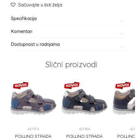
Sačuvajte u listi želja
Specifikacija
Komentari
Dostupnost u radnjama
Slični proizvodi
427974
42790A
4278
A
POLLINO STRADA
POLLINO STRADA
POLLINO