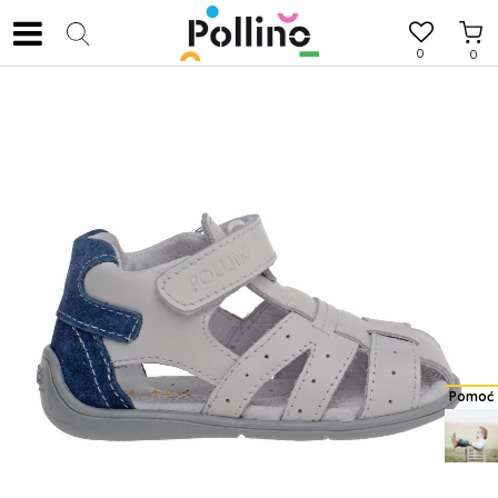
0
0
Pomoć