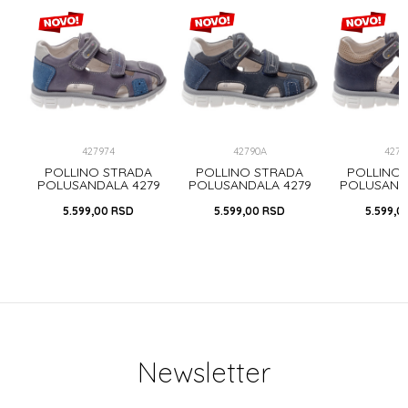
427974
42790A
4278
A
POLLINO STRADA
POLLINO STRADA
POLLINO
73
POLUSANDALA 4279
POLUSANDALA 4279
POLUSAND
GREY
NAVY
NA
5.599,00
RSD
5.599,00
RSD
5.599,0
Newsletter