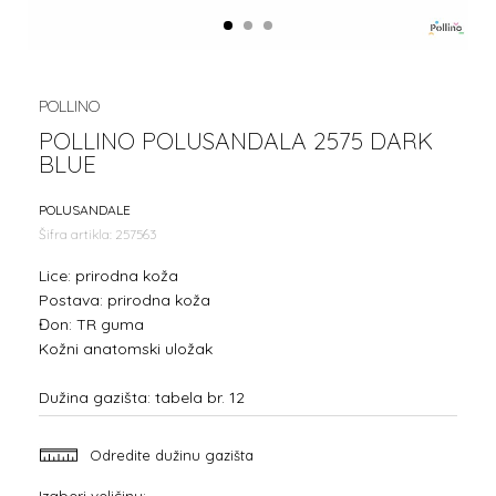
1
2
3
POLLINO
POLLINO POLUSANDALA 2575 DARK
BLUE
POLUSANDALE
Šifra artikla:
257563
Lice: prirodna koža
Postava: prirodna koža
Đon: TR guma
Kožni anatomski uložak
Dužina gazišta: tabela br. 12
Odredite dužinu gazišta
Izaberi veličinu: