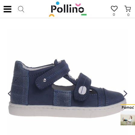
0
0
Pomoć