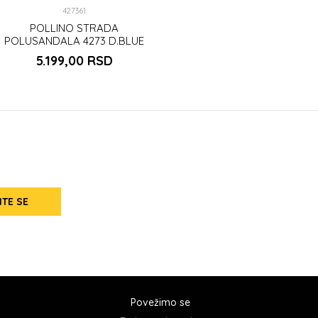
427361
POLLINO STRADA
POLUSANDALA 4273 D.BLUE
5.199,00
RSD
ITE SE
Povežimo se