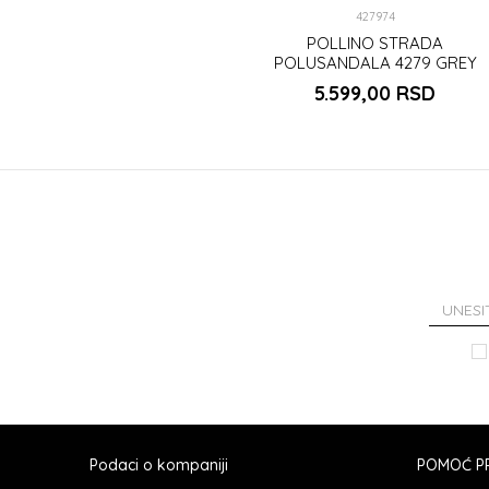
427974
POLLINO STRADA
POLUSANDALA 4279 GREY
5.599,00
RSD
Podaci o kompaniji
POMOĆ PR