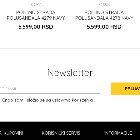
42790A
42780A
POLLINO STRADA
POLLINO STRADA
POLUSANDALA 4279 NAVY
POLUSANDALA 4278 NAVY
5.599,00
RSD
5.599,00
RSD
Newsletter
PRIJAV
Čitao sam i složio se sa
uslovima korišćenja
I KUPOVINI
KORISNIČKI SERVIS
INFORMACIJE