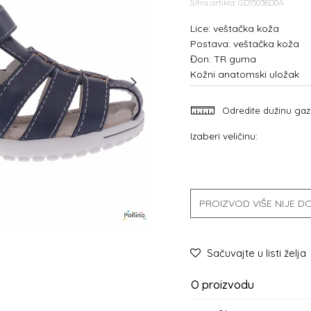
Šifra artikla:
GD15038D0A
Lice: veštačka koža
Postava: veštačka koža
Đon: TR guma
Kožni anatomski uložak
Odredite dužinu gaz
Izaberi veličinu:
PROIZVOD VIŠE NIJE 
Sačuvajte u listi želja
O proizvodu