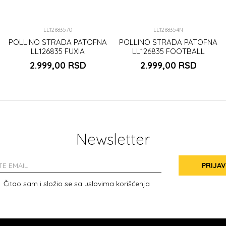
LL12683570
LL1268354N
POLLINO STRADA PATOFNA
POLLINO STRADA PATOFNA
LL126835 FUXIA
LL126835 FOOTBALL
2.999,00
RSD
2.999,00
RSD
Newsletter
PRIJAV
Čitao sam i složio se sa
uslovima korišćenja