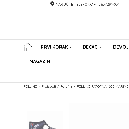
NARUČITE TELEFONOM:
063/291-031
PRVI KORAK
DEČACI
DEVOJ
MAGAZIN
POLLINO
Proizvodi
Patofne
POLLINO PATOFNA 1635 MARINE