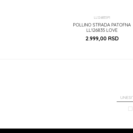
LL126835P1
POLLINO STRADA PATOFNA
LL126835 LOVE
2.999,00
RSD