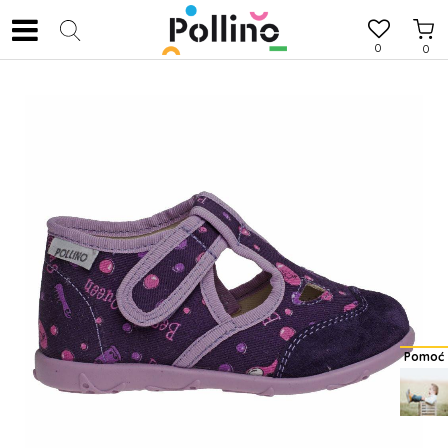
0
0
Pomoć