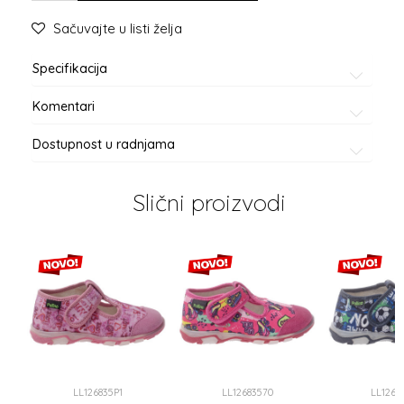
Sačuvajte u listi želja
Specifikacija
Komentari
Dostupnost u radnjama
Slični proizvodi
LL126835P1
LL12683570
LL1268