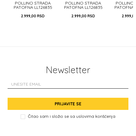
A
POLLINO STRADA
POLLINO STRADA
POLLINO
PATOFNA LL126835
PATOFNA LL126835
PATOFNA L
LOVE
FUXIA
FOOT
2.999,00
RSD
2.999,00
RSD
2.999,0
Newsletter
PRIJAVITE SE
Čitao sam i složio se sa
uslovima korišćenja