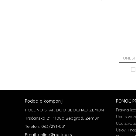
Podaci o kompaniji
POMOĆ PR
POLLINO STAR DOO BEOGRAD-ZEMUN
Pravna lic
Uputstvo z
Trsćanska 21, 11080 Beograd, Zemun
Uputstvo za
Telefon: 063/291-031
Uslovi i na
Email: online@pollino.rs