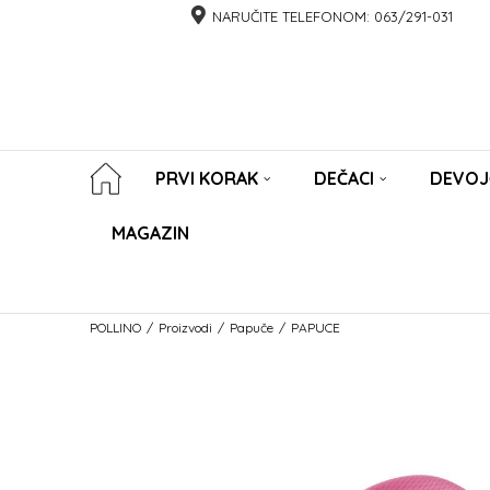
NARUČITE TELEFONOM:
063/291-031
PRVI KORAK
DEČACI
DEVOJ
MAGAZIN
POLLINO
Proizvodi
Papuče
PAPUCE