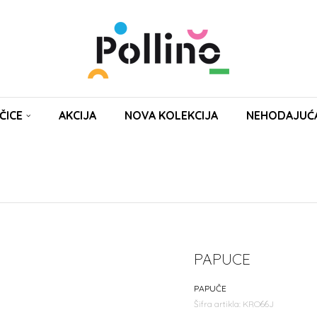
ČICE
AKCIJA
NOVA KOLEKCIJA
NEHODAJUĆ
PAPUCE
PAPUČE
Šifra artikla:
KRO66J