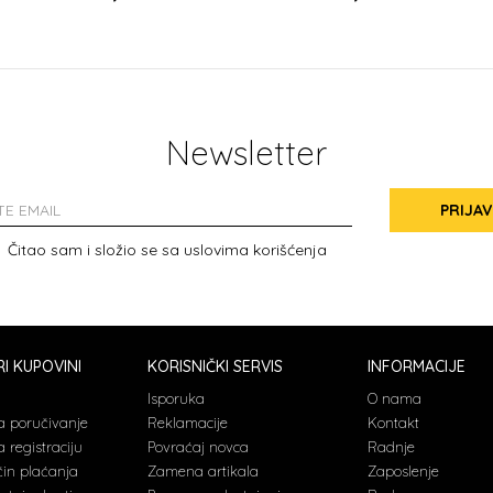
Newsletter
PRIJAV
Čitao sam i složio se sa
uslovima korišćenja
I KUPOVINI
KORISNIČKI SERVIS
INFORMACIJE
a
Isporuka
O nama
a poručivanje
Reklamacije
Kontakt
 registraciju
Povraćaj novca
Radnje
čin plaćanja
Zamena artikala
Zaposlenje