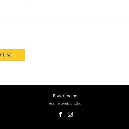
ITE SE
Povežimo se
Budite uvek u toku