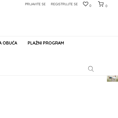
PRIJAVITE SE
REGISTRUJTE SE
0
0
A OBUĆA
PLAŽNI PROGRAM
Pomoć