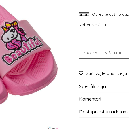
Odredite dužinu gaz
Izaberi veličinu:
PROIZVOD VIŠE NIJE 
Sačuvajte u listi želja
Specifikacija
Komentari
Dostupnost u radnjam