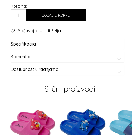
Količina:
DODAJ U KORPU
Sačuvajte u listi želja
Specifikacija
Komentari
Dostupnost u radnjama
Slični proizvodi