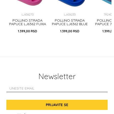
LJ636270
LJ636235
7R2403
A
POLLINO STRADA
POLLINO STRADA
POLLINO
5
PAPUCE LJ6362 FUXIA
PAPUCE LJ6362 BLUE
PAPUCE 7
BL
1.399,00
RSD
1.399,00
RSD
1.399,0
Newsletter
PRIJAVITE SE