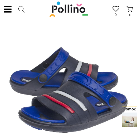
0
0
Pomoć