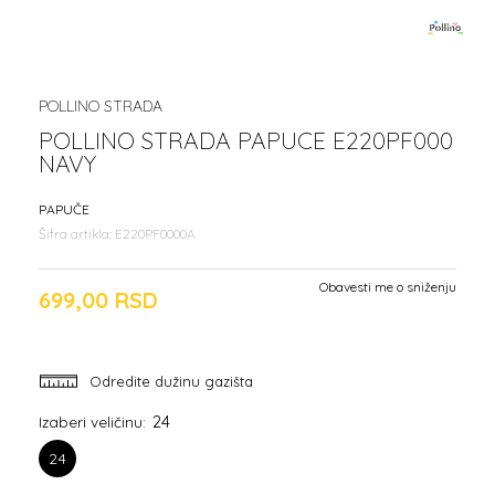
POLLINO STRADA
POLLINO STRADA PAPUCE E220PF000
NAVY
PAPUČE
Šifra artikla:
E220PF0000A
Obavesti me o sniženju
699,00
RSD
Odredite dužinu gazišta
24
Izaberi veličinu:
24