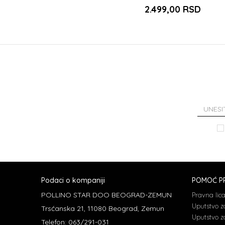
2.499,00
RSD
Podaci o kompaniji
POMOĆ PR
POLLINO STAR DOO BEOGRAD-ZEMUN
Pravna lic
Uputstvo z
Trsćanska 21, 11080 Beograd, Zemun
Uputstvo za
Telefon: 063/291-031