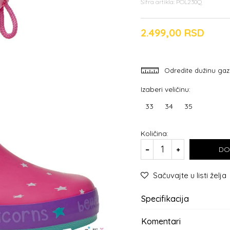
Šifra artikla:
POL230Q
2.499,00
RSD
Odredite dužinu gaz
Izaberi veličinu:
33
34
35
Količina:
DO
Sačuvajte u listi želja
Specifikacija
Komentari