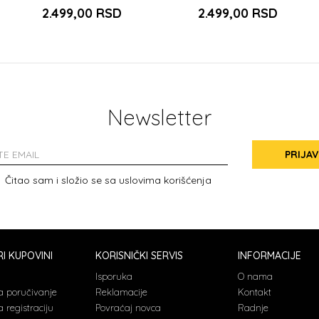
ROSA
2.499,00
RSD
2.499,00
RSD
Newsletter
PRIJAV
Čitao sam i složio se sa
uslovima korišćenja
I KUPOVINI
KORISNIČKI SERVIS
INFORMACIJE
a
Isporuka
O nama
a poručivanje
Reklamacije
Kontakt
 registraciju
Povraćaj novca
Radnje