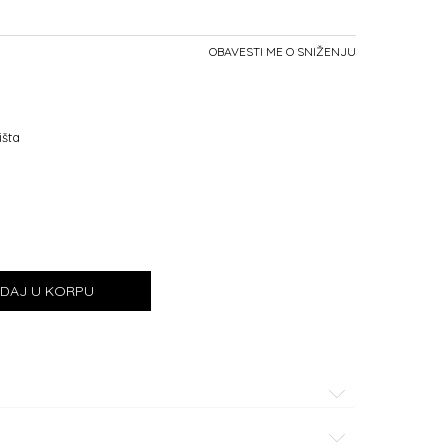
OBAVESTI ME O SNIŽENJU
išta
DAJ U KORPU