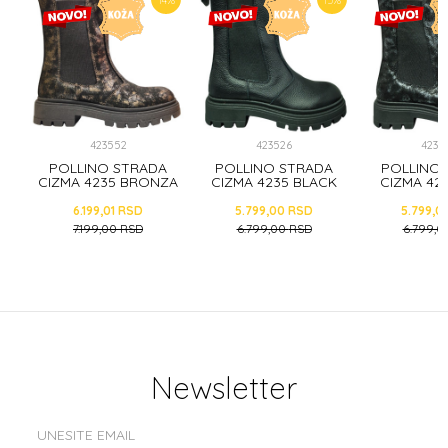
6
%
14
%
15
%
423552
423526
4235
A
POLLINO STRADA
POLLINO STRADA
POLLINO
CK
CIZMA 4235 BRONZA
CIZMA 4235 BLACK
CIZMA 42
6.199,01
RSD
5.799,00
RSD
5.799,0
7.199,00
RSD
6.799,00
RSD
6.799,0
Newsletter