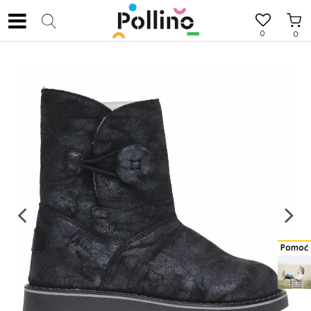
0
0
Pomoć