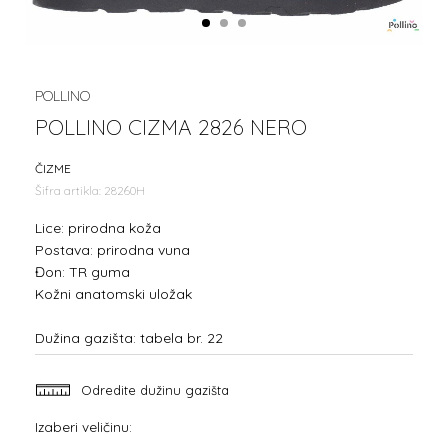
1
2
3
POLLINO
POLLINO CIZMA 2826 NERO
ČIZME
Šifra artikla:
28260H
Lice: prirodna koža
Postava: prirodna vuna
Đon: TR guma
Kožni anatomski uložak
Dužina gazišta: tabela br. 22
Odredite dužinu gazišta
Izaberi veličinu: