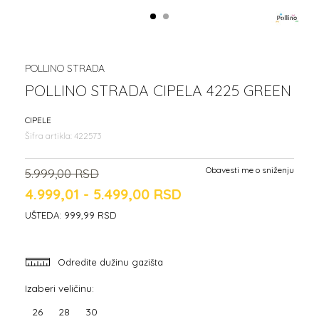
1
2
POLLINO STRADA
POLLINO STRADA CIPELA 4225 GREEN
CIPELE
Šifra artikla:
422573
Obavesti me o sniženju
5.999,00
RSD
4.999,01 - 5.499,00
RSD
UŠTEDA:
999,99
RSD
Odredite dužinu gazišta
Izaberi veličinu:
26
28
30