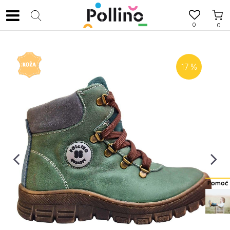
0
0
17
%
Pomoć