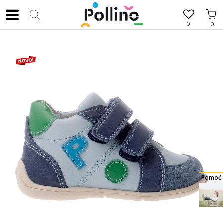
0
0
Pomoć