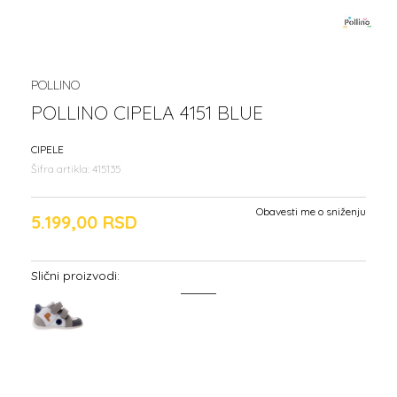
POLLINO
POLLINO CIPELA 4151 BLUE
CIPELE
Šifra artikla:
415135
Obavesti me o sniženju
5.199,00
RSD
Slični proizvodi: