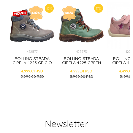
5
%
17
%
17
%
422577
422573
4205
A
POLLINO STRADA
POLLINO STRADA
POLLINO
O
CIPELA 4225 GRIGIO
CIPELA 4225 GREEN
CIPELA 42
4.999,01
RSD
4.999,01
RSD
4.499,0
5.999,00
RSD
5.999,00
RSD
5.199,0
Newsletter