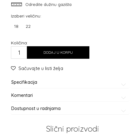
Odredite dužinu gazišta
Izaberi veličinu:
18
22
Količina:
DODAJ U KORPU
Sačuvajte u listi želja
Specifikacija
Komentari
Dostupnost u radnjama
Slični proizvodi