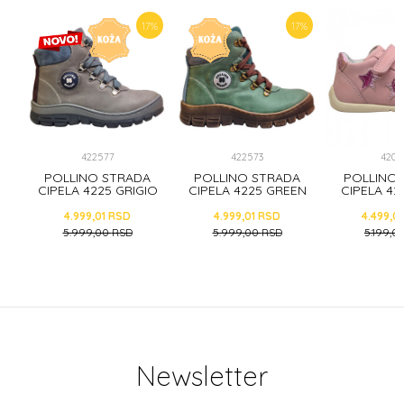
5
%
17
%
17
%
422577
422573
4205
A
POLLINO STRADA
POLLINO STRADA
POLLINO
O
CIPELA 4225 GRIGIO
CIPELA 4225 GREEN
CIPELA 42
4.999,01
RSD
4.999,01
RSD
4.499,0
5.999,00
RSD
5.999,00
RSD
5.199,0
Newsletter