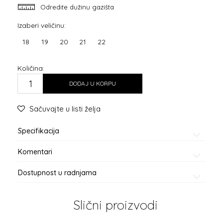
Odredite dužinu gazišta
Izaberi veličinu:
18
19
20
21
22
Količina:
DODAJ U KORPU
Sačuvajte u listi želja
Specifikacija
Komentari
Dostupnost u radnjama
Slični proizvodi