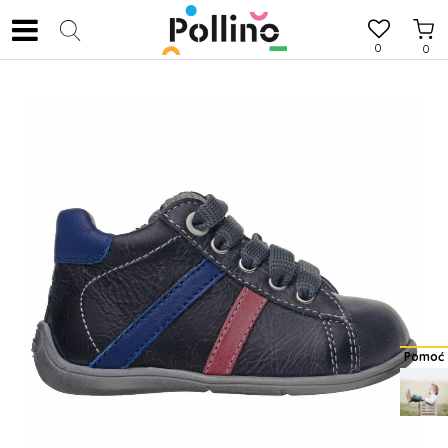
0
0
Pomoć