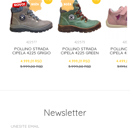
5
%
17
%
17
%
422577
422573
4205
A
POLLINO STRADA
POLLINO STRADA
POLLINO
O
CIPELA 4225 GRIGIO
CIPELA 4225 GREEN
CIPELA 42
4.999,01
RSD
4.999,01
RSD
4.499,0
5.999,00
RSD
5.999,00
RSD
5.199,0
Newsletter