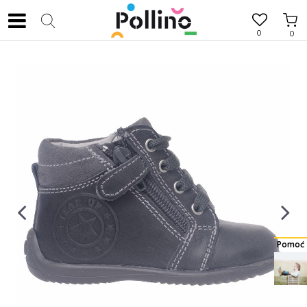
0
0
Pomoć