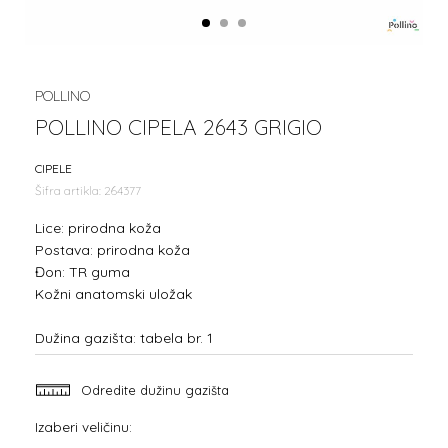
1
2
3
POLLINO
POLLINO CIPELA 2643 GRIGIO
CIPELE
Šifra artikla:
264377
Lice: prirodna koža
Postava: prirodna koža
Đon: TR guma
Kožni anatomski uložak
Dužina gazišta: tabela br. 1
Odredite dužinu gazišta
Izaberi veličinu: