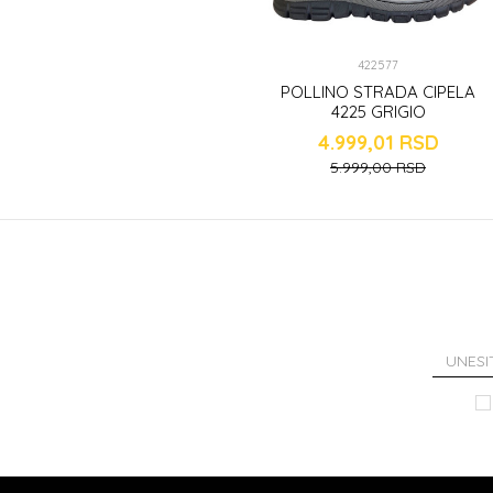
422577
POLLINO STRADA CIPELA
4225 GRIGIO
4.999,01
RSD
5.999,00
RSD