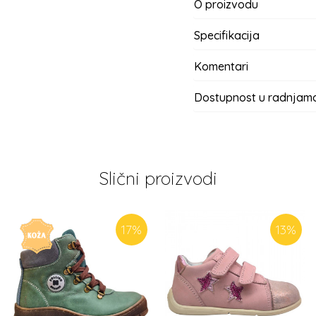
O proizvodu
Specifikacija
Komentari
Dostupnost u radnjam
Slični proizvodi
17
%
13
%