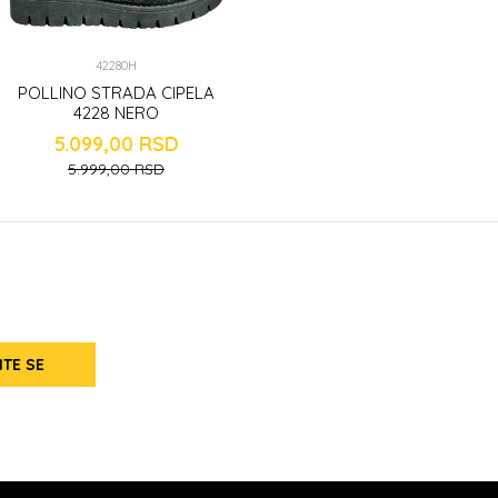
42280H
POLLINO STRADA CIPELA
4228 NERO
5.099,00
RSD
5.999,00
RSD
ITE SE