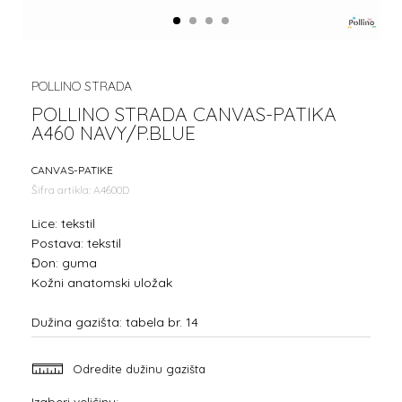
1
2
3
4
POLLINO STRADA
POLLINO STRADA CANVAS-PATIKA
A460 NAVY/P.BLUE
CANVAS-PATIKE
Šifra artikla:
A4600D
Lice: tekstil
Postava: tekstil
Đon: guma
Kožni anatomski uložak
Dužina gazišta: tabela br. 14
Odredite dužinu gazišta
Izaberi veličinu: