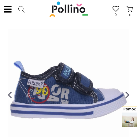
0
0
Pomoć