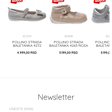
42721N
42631B
4262
A
POLLINO STRADA
POLLINO STRADA
POLLINO
OSA
BALETANKA 4272
BALETANKA 4263 ROSA
BALETAN
SILVER
SILV
4.999,00
RSD
5.199,00
RSD
5.199,0
Newsletter