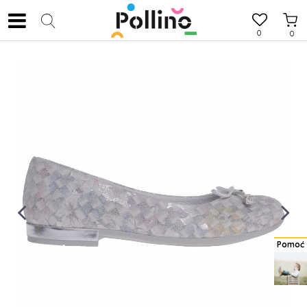
0
0
Pomoć