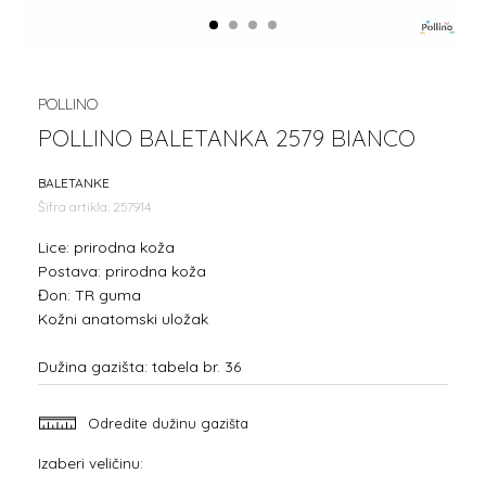
1
2
3
4
POLLINO
POLLINO BALETANKA 2579 BIANCO
BALETANKE
Šifra artikla:
257914
Lice: prirodna koža
Postava: prirodna koža
Đon: TR guma
Kožni anatomski uložak
Dužina gazišta: tabela br. 36
Odredite dužinu gazišta
Izaberi veličinu: