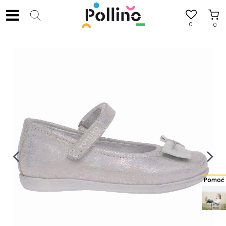
0
0
Pomoć