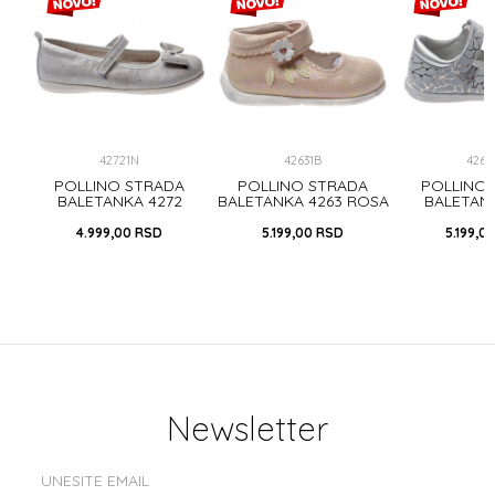
42721N
42631B
4262
A
POLLINO STRADA
POLLINO STRADA
POLLINO
OSA
BALETANKA 4272
BALETANKA 4263 ROSA
BALETAN
SILVER
SILV
4.999,00
RSD
5.199,00
RSD
5.199,0
Newsletter