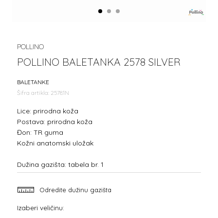
1
2
3
POLLINO
POLLINO BALETANKA 2578 SILVER
BALETANKE
Šifra artikla:
25781N
Lice: prirodna koža
Postava: prirodna koža
Đon: TR guma
Kožni anatomski uložak
Dužina gazišta: tabela br. 1
Odredite dužinu gazišta
Izaberi veličinu: